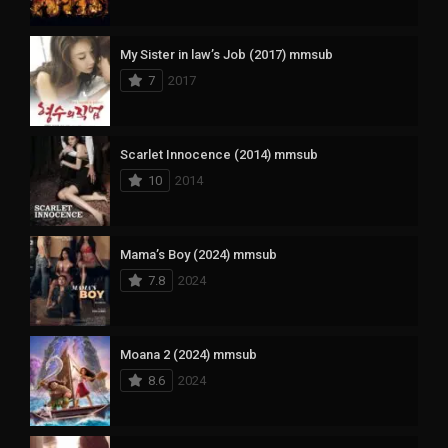
My Sister in law’s Job (2017) mmsub
7
2017
Scarlet Innocence (2014) mmsub
10
2014
Mama’s Boy (2024) mmsub
7.8
2024
Moana 2 (2024) mmsub
8.6
2024