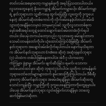
ဇာတ်လမ်းအစမှာတော့ ကမ္ဘာနှစ်ခုကို အရင်ပြသထားပါတယ်။
လူသားတွေနေတဲ့ နိုးထကမ္ဘာနဲ့ အိပ်မက်ကမ္ဘာပေါ့။ အိပ်မက်ကမ္ဘာ
ရဲ့ နတ်ဘုရားဟာ သူ့ဆီကနေ ထွက်ပြေးပြီး လူတွေကို ဒုက္ခပေး
နေတဲ့ အိပ်မက်ဆိုးတစ်ကောင်ကို လိုက်ဖမ်းနေခဲ့ပါတယ်။ ဖမ်းမိ
သွားတဲ့အချိန်လေးမှာပဲ ဘာမှမလုပ်ခင် သူ့ကိုလူသားတစ်စုက
မှော်အစီအရင်တွေနဲ့ ထောင်ချောက်ဆင်ဖမ်းတာခံလိုက်ရပါ
တယ်။ ဒါပေမဲ့ တကယ်တော့လည်း လူသားတွေ ဖမ်းချင်တာက
သေမင်းတမန်တော်ကိုပါ။ ယုံထောင်ကြောင်မိဖြစ်ပြီး အိပ်မက်
နတ်ဘုရားက အချောင်ဖမ်းခံလိုက်ရပါတယ်။ နောက်မှသိရတာ
က အိပ်မက်နတ်ဘုရားဟာ Endless ဆိုတဲ့ အဆုံးမဲ့နတ်ဘုရား
(၇) ပါးထဲက တစ်ပါးဖြစ်နေတာပါပဲ။ အဲဒီ ၇ ပါးကတော့
ကံကြမ္မာ၊ ခွဲခွာမှု၊ အိပ်မက်၊ ဖျက်ဆီးခြင်း၊ ရမက်၊ သောက၊
ထင်ယောင်ထင်မှား ဆိုတဲ့ ဘုရား(၇)ပါးပါပဲ။ သူတိုက သာမန်နတ်
ဘုရားတော်တော်များများထက် စွမ်းအားကြီးကြပါတယ်။ ဒီစီးရီး
မှာတော့ အိပ်မက်နတ်ဘုရား အဖမ်းခံရချိန်မှာ အိပ်မက်ဆိုးတွေ
သောင်းကျန်းပြီး ကမ္ဘာကြီးကို ဒုက္ခပေးနေကြတာကိုတွေ့ရမှာပါ။
ဒါပေမဲ့ အိပ်မက်နတ်ဘုရား လွတ်မြောက်လာချိန်မှာ ဘာတွေ
ဆက်ဖြစ်မလဲဆိုတာ..