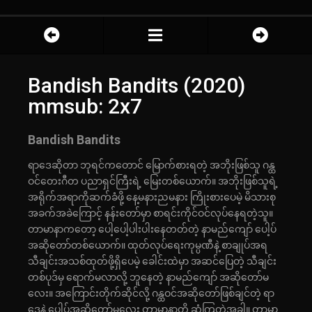
Bandish Bandits (2020)
mmsub: 2x7
Bandish Bandits
ရာဒေဆိုတာ ဘုရင်ကတောင် မြောက်စားရတဲ့ အဘိုးဖြစ်သူ ဂန္ထ
ဝင်တေးဂီတ ပညာရှင်ကြီးရဲ့ မြေးတစ်ယောက်။ အဘိုးဖြစ်သူရဲ့
အရိုက်အရာကိုဆက်ခံဖို့ နေ့မနားညမနား ကြိုးစားပေမဲ့ မိသားစု
အခက်အခဲကြောင့် နန်းတော်မှာ စာရင်းကိုင်ဝင်လုပ်နေရတဲ့သူ။
တာမာနာကတော့ ပေါ့ပေါ့ပါးပါးနေတတ်တဲ့ နာမည်ကျော် ပေါ့ပ်
အဆိုတော်တစ်ယောက်။ ထုတ်လုပ်ရေးကုမ္ပဏီနဲ့ စာချုပ်အရ
သီချင်းအသစ်ထုတ်ဖို့ရှိပေမဲ့ ခေါင်းထဲမှာ အဆင်ပြေတဲ့ သီချင်း
တစ်ပုဒ်မှ ရောက်မလာလို့ ဘူနေတဲ့ နာမည်ကျော် အဆိုတော်မ
လေး။ အကြောင်းတိုက်ဆိုင်လို့ ဂန္ထဝင်အဆိုတော်ဖြစ်ချင်တဲ့ ရာ
ဒေနဲ့ ပေါ့ပ်အဆိုတော်မလေး တာမာနာတို့ ဆုံကြတဲ့အခါ။ တာမာ