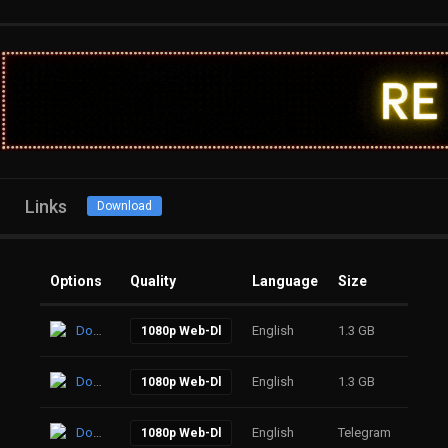
Links
Download
Options
Quality
Language
Size
Click
Download
English
1.3 GB
35
1080p Web-Dl
Download
English
1.3 GB
59
1080p Web-Dl
Download
English
Telegram
57
1080p Web-Dl