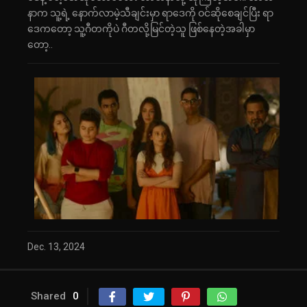
နာက သူ့ရဲ့ နောက်လာမဲ့သီချင်းမှာ ရာဒေကို ဝင်ဆိုစေချင်ပြီး ရာ
ဒေကတော့ သူ့ဂီတကိုပဲ ဂီတလို့မြင်တဲ့သူ ဖြစ်နေတဲ့အခါမှာ
တော့..
Dec. 13, 2024
Shared
0