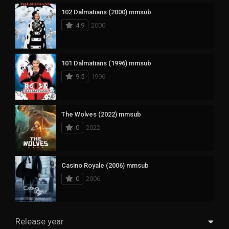
102 Dalmatians (2000) mmsub
4.9
2000
101 Dalmatians (1996) mmsub
9.5
1996
The Wolves (2022) mmsub
0
2022
Casino Royale (2006) mmsub
0
2006
Release year