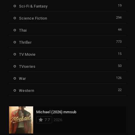
19
Sci-Fi & Fantasy
294
Science Fiction
44
Thai
773
Thriller
15
TV Movie
50
TVseries
126
War
22
Western
Michael (2026) mmsub
7.7
2026