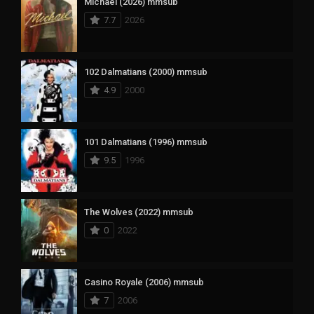
Michael (2026) mmsub
7.7
2026
102 Dalmatians (2000) mmsub
4.9
2000
101 Dalmatians (1996) mmsub
9.5
1996
The Wolves (2022) mmsub
0
2022
Casino Royale (2006) mmsub
7
2006