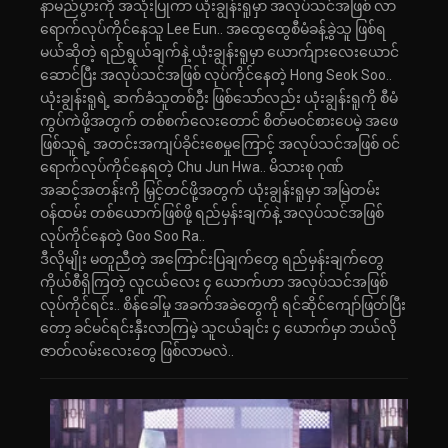
နာမည်ပွားကို အသုံးပြုကာ ယုံးချွန်းရူမှာ အလုပ်သင်အဖြစ် လာ
ရောက်လုပ်ကိုင်နေသူ Lee Eun.. အထွေထွေစီမံခန့်ခွဲသူ ဖြစ်ရ
မယ်ဆိုတဲ့ ရည်ရွယ်ချက်နဲ့ ယုံးချွန်းရူမှာ ယောက်ျားလေးယောင်
ဆောင်ပြီး အလုပ်သင်အဖြစ် လုပ်ကိုင်နေတဲ့ Hong Seok Soo..
ယုံးချွန်းရူရဲ့ ဆက်ခံသူတစ်ဦး ဖြစ်သော်လည်း ယုံးချွန်းရူကို စီမံ
ကွပ်ကဲဖို့အတွက် တစ်စက်လေးတောင် စိတ်မဝင်စားပေမဲ့ အဖေ
ဖြစ်သူရဲ့ အတင်းအကျပ်ခိုင်းစေမှုကြောင့် အလုပ်သင်အဖြစ် ဝင်
ရောက်လုပ်ကိုင်နေရတဲ့ Chu Jun Hwa.. မိသားစု ဂုဏ်
အဆင့်အတန်းကို မြှင့်တင်ဖို့အတွက် ယုံးချွန်းရူမှာ အမြဲတမ်း
ဝန်ထမ်း တစ်ယောက်ဖြစ်ဖို့ ရည်မှန်းချက်နဲ့ အလုပ်သင်အဖြစ်
လုပ်ကိုင်နေတဲ့ Goo Soo Ra..
ဒီလိုမျိုး မတူညီတဲ့ အကြောင်းပြချက်တွေ ရည်မှန်းချက်တွေ
ကိုယ်စီရှိကြတဲ့ လူငယ်လေး ၄ ယောက်ဟာ အလုပ်သင်အဖြစ်
လုပ်ကိုင်ရင်း.. စိန်ခေါ်မှု အခက်အခဲတွေကို ရင်ဆိုင်ကျော်ဖြတ်ပြီး
တော့ ခင်မင်ရင်းနှီးလာကြမဲ့ သူငယ်ချင်း ၄ ယောက်မှာ ဘယ်လို
ဇာတ်လမ်းလေးတွေ ဖြစ်လာမလဲ..