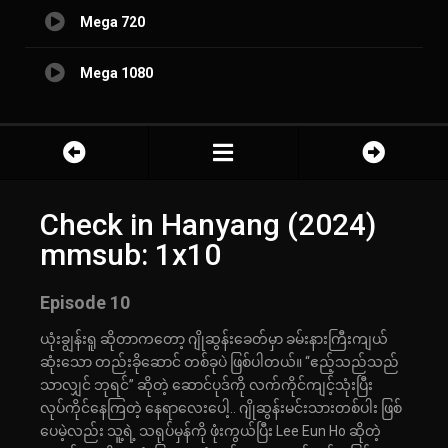
Mega 720
Mega 1080
Check in Hanyang (2024)
mmsub: 1x10
Episode 10
ယုံးချွန်းရူ ဆိုတာကတော့ ဂျိုဆွန်းခေတ်မှာ ခမ်းနားကြီးကျယ်
ဆုံးသော တည်းခိုဆောင် တစ်ခုပဲ ဖြစ်ပါတယ်။ “ဧည့်သည်သည်
သာလျှင် ဘုရင်” ဆိုတဲ့ ဆောင်ပုဒ်ကို လက်ကိုင်ကျင့်သုံးပြီး
လုပ်ကိုင်နေကြတဲ့ နေရာလေးပေါ့.. ဂျိုဆွန်းမင်းသားတစ်ပါး ဖြစ်
ပေမဲ့လည်း သူ့ရဲ့ သရုပ်မှန်ကို ဖုံးကွယ်ပြီး Lee Eun Ho ဆိုတဲ့