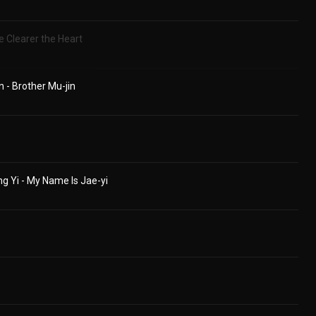
he Clearer the Heart
n - Brother Mu-jin
ng Yi - My Name Is Jae-yi