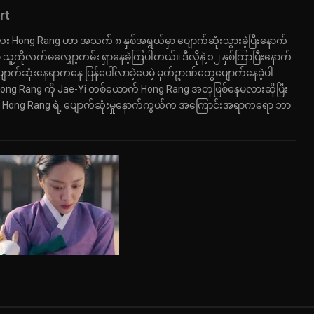
rt
ေး Hong Rang ဟာ အသက် ၈ နှစ်အရွယ်မှာ ပျောက်ဆုံးသွားခဲ့ပြီးနောက်
့ကိုလက်မလျှော့တမ်း ရှာနေခဲ့ကြပါတယ်။ ဒီလိုနဲ့ ၁၂ နှစ်ကြာပြီးနောက်
ျောက်ဆုံးနေရာကနေ ပြန်ပေါ်လာခဲ့ပေမဲ့ မှတ်ဥာဏ်တွေပျောက်နေခဲ့ပါ
ong Rang ကို Jae-Yi တစ်ယောက် Hong Rang အတုဖြစ်နေမလားဆိုပြီး
 Hong Rang ရဲ့ ပျောက်ဆုံးမှုနောက်ကွယ်က အကြောင်းအရာကရော ဘာ