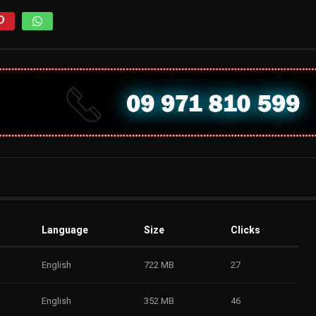
Language
Size
Clicks
English
722 MB
27
English
352 MB
46