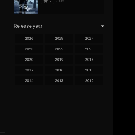
7
2006
294
Science Fiction
44
Thai
Release year
773
Thriller
2026
2025
2024
15
TV Movie
2023
2022
2021
50
TVseries
2020
2019
2018
126
War
2017
2016
2015
22
Western
2014
2013
2012
2011
2010
2009
2008
2007
2006
2005
2004
2003
2002
2001
2000
1999
1998
1997