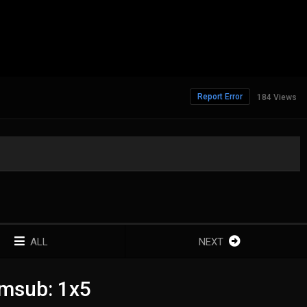
Report Error
184 Views
ALL
NEXT
msub: 1x5