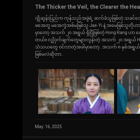
The Thicker the Veil, the Clearer the Hea
ဂျိုဆွန်းပြည်က ကုန်သည်အဖွဲရဲ့ ဆက်ခံသူဖြစ်တဲ့ သခင်လ
ဖအေတူ မအေကွဲအစ်မဖြစ်သူ Jae-Yi နဲ့ အမေဖြစ်သူတိုဟာ သူ
မှာတော့ အသက် ၂၀ အရွယ် ရှိပြီဖြစ်တဲ့ Hong Rang ဟာ ပ
တယ်။ လျှိဝှက်ချက်တွေများလွန်းတဲ့ အသက် ၂၀ အရွယ် H
သံသယတွေ ဝင်လာတဲ့အခါမှာတော့.. အသက် ၈ နှစ်အရွယ်
ဖြစ်မလဲဆိုတာ..
May. 16, 2025