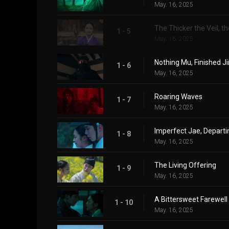
May. 16, 2025
The Thicker the Veil, t
1 - 5
May. 16, 2025
Nothing Mu, Finished Ji
1 - 6
May. 16, 2025
Roaring Waves
1 - 7
May. 16, 2025
Imperfect Jae, Departi
1 - 8
May. 16, 2025
The Living Offering
1 - 9
May. 16, 2025
A Bittersweet Farewell
1 - 10
May. 16, 2025