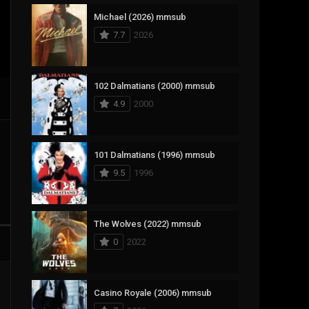
Michael (2026) mmsub
17
Documentary
7.7
2026
1,083
Drama
357
Fantasy
102 Dalmatians (2000) mmsub
4.9
2000
146
History
404
Horror
101 Dalmatians (1996) mmsub
145
Korean
9.5
1996
16
Music
268
Mystery
The Wolves (2022) mmsub
0
2022
1
Reality
294
Romance
Casino Royale (2006) mmsub
19
Sci-Fi & Fantasy