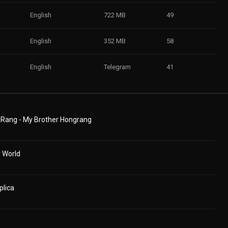
English
722 MB
49
English
352 MB
58
English
Telegram
41
 Rang - My Brother Hongrang
 World
plica