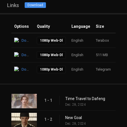
Links
Download
Options
Quality
Language
Size
Click
Download
English
Terabox
39
1080p Web-Dl
Download
English
511 MB
80
1080p Web-Dl
Download
English
Telegram
83
1080p Web-Dl
Time Travel to Dafeng
1 - 1
Dec. 28, 2024
New Goal
1 - 2
Dec. 28, 2024