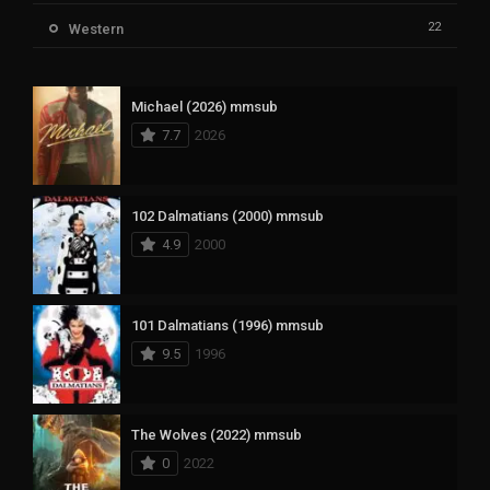
22
Western
Michael (2026) mmsub
7.7
2026
102 Dalmatians (2000) mmsub
4.9
2000
101 Dalmatians (1996) mmsub
9.5
1996
The Wolves (2022) mmsub
0
2022