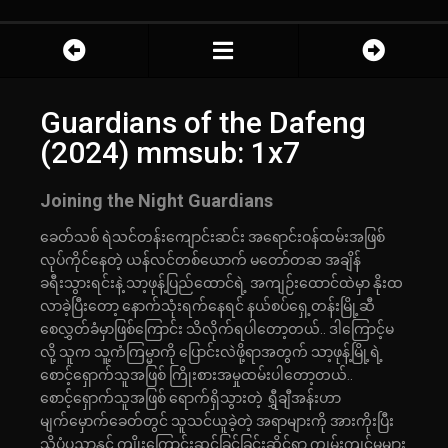
Guardians of the Dafeng
(2024) mmsub: 1x7
Joining the Night Guardians
ခေတ်သစ် ရဲသင်တန်းကျောင်းဆင်း အရောင်းဝန်ထမ်းအဖြစ်
လုပ်ကိုင်‌နေတဲ့ ယန်လင်တစ်ယောက် မတော်တဆ အချိန်
ခရီးသွားရင်းနဲ့ သာ့ဖုန့်ပြည်ထောင်ရဲ့ အကျဉ်းထောင်ထဲမှာ နိုးထ
လာခဲ့ပြီးတော့ နောက်သုံးရက်နေရင် နယ်စပ်ရှေ့တန်းမြို့ဆီ
စေလွှတ်ခံမှာဖြစ်ကြောင်း သိလိုက်ရပါတော့တယ်.. ဒါကြောင့်မ
လို့ သူက သူ့ကံကြမ္မာကို ပြောင်းလဲဖို့ရာအတွက် ‌သာ့ဖုန့်မြို့ရဲ့
စောင့်ရှောက်သူအဖြစ် ကြိုးစားအမှုထမ်းပါတော့တယ်..
စောင့်ရှောက်သူအဖြစ် ရောက်ရှိသွားတဲ့ ရွှီချီအန်းဟာ
မျက်မှောက်ခေတ်တွင် သူသင်ယူခဲ့တဲ့ အရာများကို အားကိုးပြီး
သိပ္ပံပညာနှင့် ကျိုးကြောင်းဆင်ခြင်ခြင်းဆိုင်ရာ ကျွမ်းကျင်မှုများ