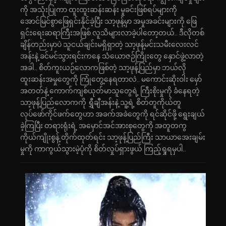
ကို အသုံးပြုကာ ထူးထူးဆန်းဆန်း မှုခင်းဖြစ်ရပ်များကို
အောင်မြင်စွာဖြေရှင်းနိုင်ခဲ့ပြီး သာ့ဖုန့်မှာ အမှုအခင်းများကို ဖြေ
ရှင်းရေးဆရာကြီးအဖြစ် လူသိများလာခဲ့ပါတော့တယ်.. ဒီလိုတစ်
ချိန်တည်းမှာပဲ သူငယ်ချင်းမရှိရှာတဲ့ သာ့ဖုန့်မင်းသမီးလေးလင်
အန်းနဲ့ ခင်မင်သွားရင်းကနေ သံယောဇဉ်ကြိုးတွေ နှောင်ဖွဲ့လာတဲ့
အခါ.. စိတ်ကူးယဉ်လောကဖြစ်တဲ့ သာ့ဖုန့်ပြည်မှာ ဘယ်လို
ထူးဆန်းအမှုတွေကို ကြုံတွေ့နေရတာလဲ.. မကောင်းဆိုးဝါး မှော်
အတတ်နဲ့ ကောက်ကျစ်ယုတ်မာသူတွေရဲ့ ကြီးစိုးမှုကို ခံနေရတဲ့
သာ့ဖုန့်ပြည်လောကကို ရွှီချီအန်းနဲ့ သူ့ရဲ့ စိတ်တူကိုယ်တူ
လုပ်ဖော်ကိုင်ဖက်တွေဟာ အခက်အခဲတွေကို ရင်ဆိုင်ဖို့ ရွေးချယ်
ခဲ့ကြပြီး တရားရုံးရဲ့ အမှောင်အင်အားစုတွေကို အတူတကွ
ကိုယ်ကျိုးစွန့် တိုက်ထုတ်ရင်း သာ့ဖုန့်ပြည်ကြီး သာယာအေးချမ်း
မှုကို ကာကွယ်သွားမဲ့ပုံကို စိတ်လှုပ်ရှားဖွယ် ကြည့်ရှုရမှပါ..