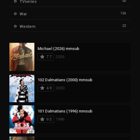
50
TVseries
126
War
22
Western
Michael (2026) mmsub
7.7
2026
102 Dalmatians (2000) mmsub
4.9
2000
101 Dalmatians (1996) mmsub
9.5
1996