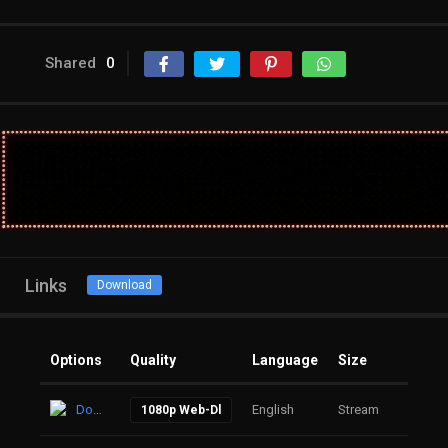
Shared
0
Links
Download
Options
Quality
Language
Size
Click
Download
English
Stream
19
1080p Web-Dl