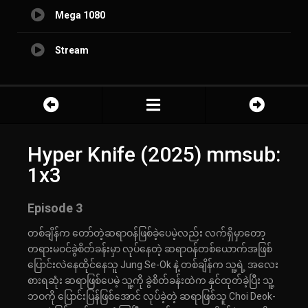
Mega 1080
Stream
Hyper Knife (2025) mmsub:
1x3
Episode 3
တစ်ချိန်က တော်တဲ့ဆရာဝန်ဖြစ်ခဲ့ပေမဲ့လည်း လက်ရှိမှာတော့
တရားမဝင်ခွဲစိတ်ခန်းမှာ လုပ်နေတဲ့ ဆရာဝန်တစ်ယောက်အဖြစ်
ပြောင်းလဲနေထိုင်နေသူ Jung Se-Ok နဲ့ တစ်ချိန်က သူ့ရဲ့ အလေး
စားရဆုံး ဆရာဖြစ်ပေမဲ့ သူ့ကို ခွဲစိတ်ခန်းထဲက နှင်ထုတ်ခဲ့ပြီး သူ့
ဘဝကို ပြောင်းပြန်ဖြစ်အောင် လုပ်ခဲ့တဲ့ ဆရာဖြစ်သူ Choi Deok-