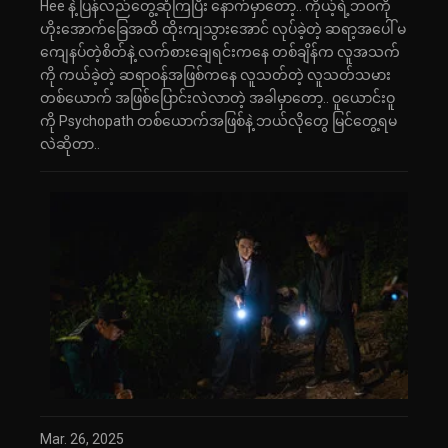
Hee နဲ့ ပြန်လည်တွေ့ဆုံကြပြီး နောက်မှာတော့.. ကိုယ့်ရဲ့ဘဝကို
ဟိုးအောက်ခြေအထိ ထိုးကျသွားအောင် လုပ်ခဲ့တဲ့ ဆရာ့အပေါ် မ
ကျေနပ်တဲ့စိတ်နဲ့ လက်စားချေရင်းကနေ တစ်ချိန်က လူအသက်
ကို ကယ်ခဲ့တဲ့ ဆရာဝန်အဖြစ်ကနေ လူသတ်တဲ့ လူသတ်သမား
တစ်ယောက် အဖြစ်ပြောင်းလဲလာတဲ့ အခါမှာတော့.. ဝူယောင်းဝူ
ကို Psychopath တစ်ယောက်အဖြစ်နဲ့ ဘယ်လိုတွေ မြင်တွေ့ရမ
လဲဆိုတာ..
Mar. 26, 2025