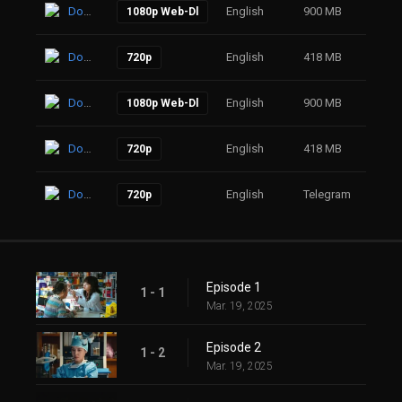
Download
English
900 MB
24
1080p Web-Dl
Download
English
418 MB
48
720p
Download
English
900 MB
46
1080p Web-Dl
Download
English
418 MB
83
720p
Download
English
Telegram
60
720p
Episode 1
1 - 1
Mar. 19, 2025
Episode 2
1 - 2
Mar. 19, 2025