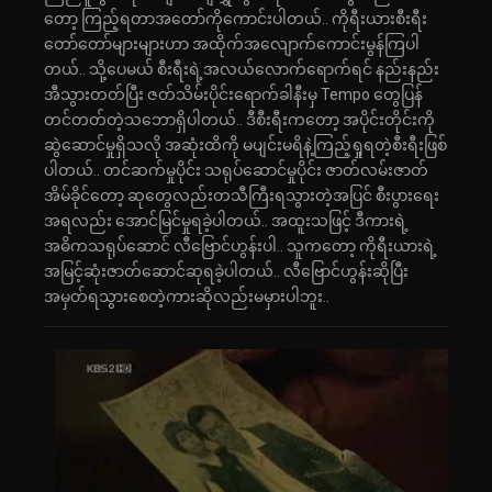
တော့ ကြည့်ရတာအတော်ကိုကောင်းပါတယ်.. ကိုရီးယားစီးရီး
တော်တော်များများဟာ အထိုက်အလျောက်ကောင်းမွန်ကြပါ
တယ်.. သို့ပေမယ် စီးရီးရဲ့အလယ်လောက်ရောက်ရင် နည်းနည်း
အီသွားတတ်ပြီး ဇတ်သိမ်းပိုင်းရောက်ခါနီးမှ Tempo တွေပြန်
တင်တတ်တဲ့သဘောရှိပါတယ်.. ဒီစီးရီးကတော့ အပိုင်းတိုင်းကို
ဆွဲဆောင်မှုရှိသလို အဆုံးထိကို မပျင်းမရိနဲ့ကြည့်ရှုရတဲ့စီးရီးဖြစ်
ပါတယ်.. တင်ဆက်မှုပိုင်း သရုပ်ဆောင်မှုပိုင်း ဇာတ်လမ်းဇာတ်
အိမ်ခိုင်တော့ ဆုတွေလည်းတသီကြီးရသွားတဲ့အပြင် စီးပွားရေး
အရလည်း အောင်မြင်မှုရခဲ့ပါတယ်.. အထူးသဖြင့် ဒီကားရဲ့
အဓိကသရုပ်ဆောင် လီဗြောင်ဟွန်းပါ.. သူကတော့ ကိုရီးယားရဲ့
အမြင့်ဆုံးဇာတ်ဆောင်ဆုရခဲ့ပါတယ်.. လီဗြောင်ဟွန်းဆိုပြီး
အမှတ်ရသွားစေတဲ့ကားဆိုလည်းမမှားပါဘူး..