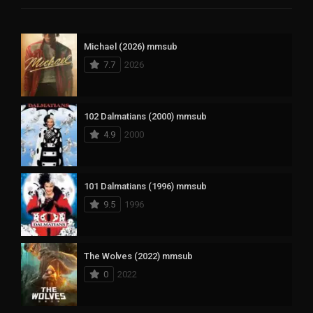
Michael (2026) mmsub
7.7
2026
102 Dalmatians (2000) mmsub
4.9
2000
101 Dalmatians (1996) mmsub
9.5
1996
The Wolves (2022) mmsub
0
2022