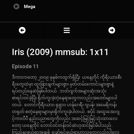
Mega
Iris (2009) mmsub: 1x11
Episode 11
ဒီကားကတော့ ၂၀၀၉ ခုနှစ်ကထွက်ရှိပြီး ယနေ့တိုင် ကိုရီးယားစီး
ရီးတွေထဲမှာ ထူးခြားချက်များစွာ၊ မှတ်တမ်းကောင်းများစွာနဲ့
ရပ်တည်နေဆဲဖြစ်ပါတယ်.. ဘတ်ဂျက်အများဆုံးအသုံး
စာရင်းဝင်ခဲ့ပြီး ရိုက်ကူးခဲ့တဲ့နေရာတွေကလည်းအတော်များပါ
တယ်.. တောင်ကိုရီးယား၊ ရုရှား၊ ဟန်ဂေရီ၊ ဂျပန်၊ အမေရိကန်၊
တရုတ် စတဲ့နေရာများမှာရိုက်ကူးခဲ့ပါတယ်.. စပိုင် အထူးအေးဂျ
င့်ကားပီပီ နည်းပညာတွေကိုလည်း အဆင့်မြင့်မြင့်သုံးထားလေ
တော့ ယနေ့တိုင် ဘောင်ဝင်တန်းဝင်ဆဲဟုထင်မြင်မိပါသည်..
ကြည်နူးဖွယ်ရာအချစ် ပျော်ရွှင်ဖွယ်ရာဟာသတွေလည်းပါလေ