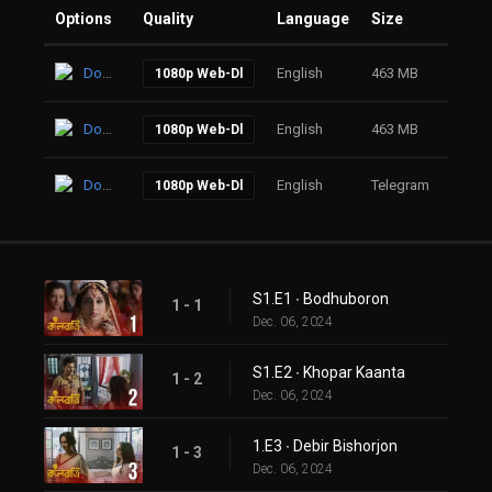
Options
Quality
Language
Size
Click
Download
English
463 MB
42
1080p Web-Dl
Download
English
463 MB
47
1080p Web-Dl
Download
English
Telegram
45
1080p Web-Dl
S1.E1 ∙ Bodhuboron
1 - 1
Dec. 06, 2024
S1.E2 ∙ Khopar Kaanta
1 - 2
Dec. 06, 2024
1.E3 ∙ Debir Bishorjon
1 - 3
Dec. 06, 2024