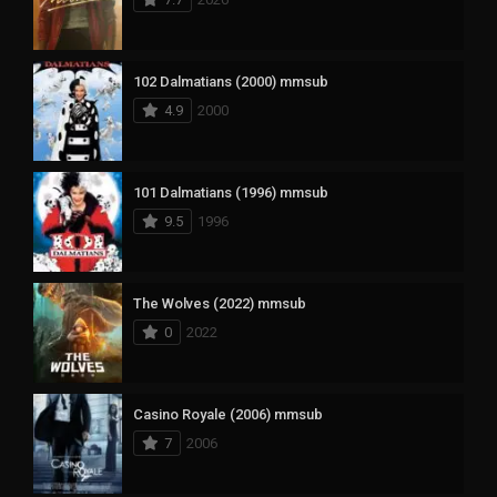
102 Dalmatians (2000) mmsub
4.9
2000
101 Dalmatians (1996) mmsub
9.5
1996
The Wolves (2022) mmsub
0
2022
Casino Royale (2006) mmsub
7
2006