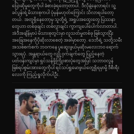
ပြောဆိုမှုတွေကိုပါ ခံစားခဲ့ရတော့တာပါ.. ဒီလိုနဲ့နေလာရင်း သူ့
ခင်ပွန်းရဲ့မိသားစုကပါ ပုံမှန်မဟုတ်ကြောင်း သိလာရပါတော့
တယ်.. အတူရှိနေတော့မှ သူတို့ရဲ့ အရှုပ်အထွေးတွေ ပြဿနာ
တွေဟာ တစ်ခုချင်း တစ်လွှာချင်း ကွာကျပေါ်ပေါက်လာတာပါ..
အဲဒီအချိန်မှာပဲ မိသားစုတွင်းမှာ လူသတ်မှုတစ်ခု ဖြစ်သွားပြီး
အခြေအနေကိုပိုဆိုးလာစေတဲ့ အခါမှာတော့.. ဒေဘီရဲ့ သတို့သမီး
အသစ်စက်စက် ဘဝကနေ ပူဆွေးဖွယ်မုဆိုးမလေးဘဝ ရောက်
သွားရပုံ.. အန္တရာယ်တွေ လျှို့ဝှက်ချက်တွေ ပြည့်နေတဲ့
ပတ်ဝန်းကျင်မှာ ရှင်သန်ဖို့ကြိုးစားပုံတွေအပြင် သဘာဝလွန်
ဖြစ်ရပ်စွမ်းအားတွေကိုပါ ရင်သပ်ရှုမောဖွယ်တွေ့ရှိရမှာမို့ ဒီစီးရီး
လေးကို ကြည့်ရှုလိုက်ပါဦး..