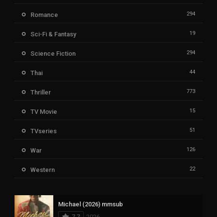
294
Romance
19
Sci-Fi & Fantasy
294
Science Fiction
44
Thai
773
Thriller
15
TV Movie
51
TVseries
126
War
22
Western
Michael (2026) mmsub
7.7
2026