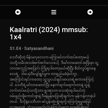
Kaalratri (2024) mmsub:
1x4
S1.E4 ∙ Satyasandhani
ဒေဘီဆိုတဲ့ မိန်းမလှလေးက မကြာခင်လက်ထပ်တော့မယ့်
သတို့သမီးအသစ်စက်စက်လေးပေါ့.. ဒီမင်္ဂလာ‌ဆောင်အပြီးမှာ သူ့
ဘဝအလှည့်အပြောင်း ကြုံရပါတော့မယ်ဆိုပြီး စိတ်လှုပ်ရှားနေ
လေရဲ့.. ဒါပေမဲ့ဒီပျော်ရွှင်မှုက တာရှည်မခံခဲ့ပါဘူး..
အကြောင်းရင်းကတော့ သူ့သူငယ်ချင်းမာယာရဲ့စကားကြောင့်
ပါ.. ဒေဘီရဲ့မင်္ဂလာဆောင်ပြီး နောက်ရက်ရောက်တာနဲ့ သူနဲ့
လက်ထပ်မယ့်သတို့သား ရူဒရာဟာ သေဆုံးရပါမယ်တဲ့..
ဝမ်းနည်းဖို့ကောင်းစွာနဲ့ ဒီခန့်မှန်းပြောဆိုချက်က မှန်ကန်လာခဲ့ပါ
တယ်.. ဒီလိုနဲ့ဒေဘီဟာ ခင်ပွန်းဆုံးရှုံးရလို့ ကြေကွဲရမှုအပြင်
လူအများရဲ့ သံသယမျက်လုံးနဲ့ကြည့်မှုတွေ ဝေဖန်ပြစ်တင်