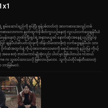
 1x1
ွမ်းဆောင်ရည်ကို စုပ်ပြီး စွန့်ပစ်တတ်တဲ့ အားကစားအေးဂျင့်တစ်
းကစားလောကက နှုတ်ထွက်ဖို စိတ်ကူးယဉ်နေတဲ့ လူငယ်လက်ဝှေ့ချန်ပီယံ
မုန်းနေတဲ့ ဉာဏ်ကြီးရှင်ရဲ့အနားမယူခင် နောက်ဆုံးအနေနဲ့ ယှဉ်ပြိုင်မဲ့
 ချန်ပီယံခါးပတ်သုံးခုကို ထိန်းသိမ်းထားဖိုတဲ့ လက်ဝှေ့ချန်ပီယံ၊ သား
ိုက်ဆံအတွက်နဲ့ ကိုယ့်အားကစားသမားကို ရောင်းစားတဲ့ နည်းပြ၊ ကိုယ့်
ဲ့ အဖေ စတဲ့ ဇာတ်ကောင်မျိုးစုံလည်း ပါ၀င်မှာ ဖြစ်ပါတယ်။ ဂင်ထယ်
me က သူထင်ထားသလို ဖြစ်လာပါ့မလား.. သူကိုယ်တိုင်ဖန်တီးထားတဲ့
ာက ဘာဖြစ်မလဲ..