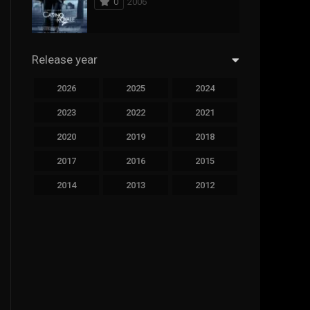
0
2006
294
Science Fiction
44
Thai
Release year
773
Thriller
2026
2025
2024
15
TV Movie
2023
2022
2021
50
TVseries
2020
2019
2018
126
War
2017
2016
2015
22
Western
2014
2013
2012
2011
2010
2009
2008
2007
2006
2005
2004
2003
2002
2001
2000
1999
1998
1997