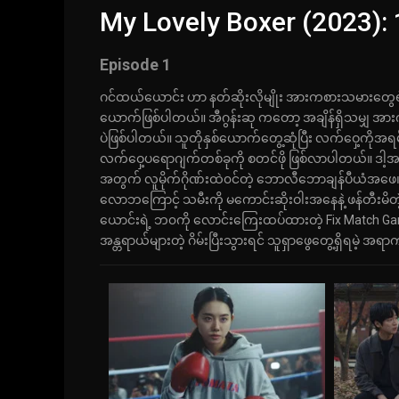
My Lovely Boxer (2023):
Episode 1
ဂင်ထယ်ယောင်း ဟာ နတ်ဆိုးလိုမျိုး အားကစားသမားတွေရဲ့ စ
ယောက်ဖြစ်ပါတယ်။ အီဂွန်းဆု ကတော့ အချိန်ရှိသမျှ အာ
ပဲဖြစ်ပါတယ်။ သူတိုနှစ်ယောက်တွေ့ဆုံပြီး လက်ဝှေ့ကိုအရမ်း
လက်ဝှေ့ပရောဂျက်တစ်ခုကို စတင်ဖို ဖြစ်လာပါတယ်။ ဒါ့အပြင်
အတွက် လူမိုက်ဂိုဏ်းထဲ၀င်တဲ့ ဘောလီဘောချန်ပီယံအဖေ၊ ပ
လောဘကြောင့် သမီးကို မကောင်းဆိုးဝါးအနေနဲ့ ဖန်တီးမိတ
ယောင်းရဲ့ ဘ၀ကို လောင်းကြေးထပ်ထားတဲ့ Fix Match Ga
အန္တရာယ်များတဲ့ ဂိမ်းပြီးသွားရင် သူရှာ‌ဖွေတွေ့ရှိရမဲ့ အရ