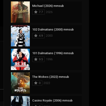
Michael (2026) mmsub
17
Documentary
7.7
2026
1,083
Drama
357
Fantasy
102 Dalmatians (2000) mmsub
4.9
2000
146
History
404
Horror
101 Dalmatians (1996) mmsub
145
Korean
9.5
1996
16
Music
268
Mystery
The Wolves (2022) mmsub
0
2022
1
Reality
294
Romance
Casino Royale (2006) mmsub
19
Sci-Fi & Fantasy