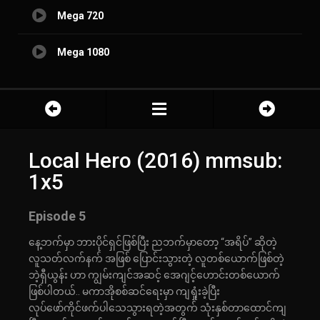
Mega 720
Mega 1080
Local Hero (2016) mmsub:
1x5
Episode 5
နေ့ဘက်မှာ ဘားပိုင်ရှင်ဖြစ်ပြီး ညဘက်မှာတော့ “အရိပ်” ဆိုတဲ့
လူသတ်လက်နက် အဖြစ် ပြောင်းသွားတဲ့ လူတစ်ယောက်ဖြစ်တဲ့
ဘဲ့ရှီယွန်း ဟာ ကျွမ်းကျင်အဆင့် အေဂျင့်ဟောင်းတစ်ယောက်
ဖြစ်ပါတယ်.. မကာအိုစစ်ဆင်ရေးမှာ ကျရှုံးခဲ့ပြီး
လုပ်ဖော်ကိုင်ဖက်ပါသေသွားရတဲ့အတွက် သုံးနှစ်တာထောင်ကျ