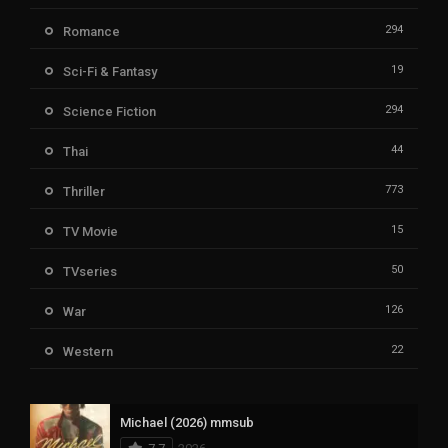
294
Romance
19
Sci-Fi & Fantasy
294
Science Fiction
44
Thai
773
Thriller
15
TV Movie
50
TVseries
126
War
22
Western
Michael (2026) mmsub