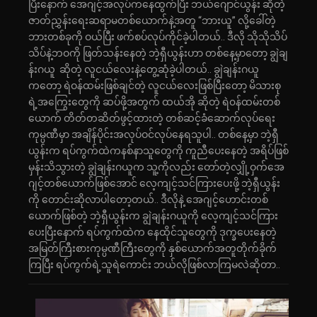
ပြီးနောက် အေဂျင့်အလုပ်ကနေထွက်ပြီး ဘယ်ဂျောင်ယွန်း ဆိုတဲ့
ဇာတ်ညွှန်းရေးဆရာမတစ်ယောက်နဲ့အတူ “ဘားယူ” လို့ခေါ်တဲ့
ဘားတစ်ခုကို ဝယ်ပြီး ဖက်စပ်လုပ်ကိုင်ခဲ့ပါတယ်.. ဒီလို သိုသိုသိပ်
သိပ်နဲ့ဘဝကို ဖြတ်သန်းနေတဲ့ ဘဲ့ရှီယွန်းဟာ တစ်နေ့မှာတော့ ချွဲချ
န်းဂယူ ဆိုတဲ့ လူငယ်လေးနဲ့တွေ့ဆုံခဲ့ပါတယ်.. ချွဲချန်းဂယူ
ကတော့ ရဲဝန်ထမ်းဖြစ်ချင်တဲ့ လူငယ်လေးဖြစ်ပြီးတော့ မိသားစု
ရဲ့အကြွေးတွေကို ဆပ်ဖို့အတွက် ထယ်အို ဆိုတဲ့ ရဲ၀န်ထမ်းတစ်
ယောက် တိတ်တဆိတ်ဖွင့်ထားတဲ့ တစ်ဆင့်ခံဆောက်လုပ်ရေး
ကုမ္ပဏီမှာ အချိန်ပိုင်းအလုပ်ဝင်လုပ်နေရသူပါ.. တစ်နေ့မှာ ဘဲ့ရှီ
ယွန်းက ရပ်ကွက်ထဲကနစ်နာသူတွေကို ကူညီပေးနေတဲ့ အရိပ်ဖြစ်
မှန်းသိသွားတဲ့ ချွဲချန်းဂယူက သူ့ကိုလည်း တော်တဲ့လျှို့ဝှက်အေ
ဂျင့်တစ်ယောက်ဖြစ်အောင် လေ့ကျင့်သင်ကြားပေးဖို့ ဘဲ့ရှီယွန်း
ကို တောင်းဆိုလာပါတော့တယ်.. ဒီလိုနဲ့ အေဂျင့်ဟောင်းတစ်
ယောက်ဖြစ်တဲ့ ဘဲ့ရှီယွန်းက ချွဲချန်းဂယူကို လေ့ကျင့်သင်ကြား
ပေးပြီးနောက် ရပ်ကွက်ထဲက နေထိုင်သူတွေကို ဒုက္ခပေးနေတဲ့
အမြတ်ကြီးစားကုမ္ပဏီကြီးတွေကို နှစ်ယောက်အတူတိုက်ခိုက်
ကြပြီး ရပ်ကွက်ရဲ့သူရဲကောင်း ဘယ်လိုဖြစ်လာကြမလဲဆိုတာ..