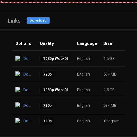
Links
Download
Options
Quality
Language
Size
Click
Download
English
1.5 GB
12
1080p Web-Dl
Download
English
534 MB
28
720p
Download
English
1.5 GB
41
1080p Web-Dl
Download
English
534 MB
37
720p
Download
English
Telegram
28
720p