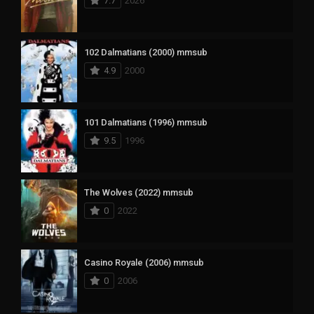
7.7
2026
102 Dalmatians (2000) mmsub
4.9
2000
101 Dalmatians (1996) mmsub
9.5
1996
The Wolves (2022) mmsub
0
2022
Casino Royale (2006) mmsub
0
2006