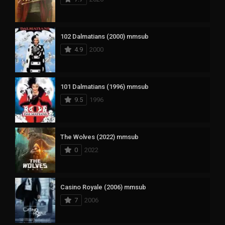
102 Dalmatians (2000) mmsub
4.9
2000
101 Dalmatians (1996) mmsub
9.5
1996
The Wolves (2022) mmsub
0
2022
Casino Royale (2006) mmsub
7
2006