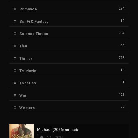
294
Romance
19
Sci-Fi & Fantasy
294
Science Fiction
44
Thai
773
Thriller
15
TV Movie
51
TVseries
126
War
22
Western
Michael (2026) mmsub
7.7
2026