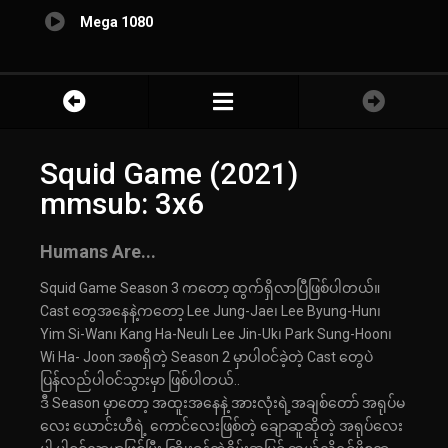
Mega 1080
Squid Game (2021)
mmsub: 3x6
Humans Are...
Squid Game Season 3 ကတော့ ထွက်ရှိလာပြီဖြစ်ပါတယ်။
Cast တွေအနေနဲ့ကတော့ Lee Jung-Jae၊ Lee Byung-Hun၊
Yim Si-Wan၊ Kang Ha-Neul၊ Lee Jin-Uk၊ Park Sung-Hoon၊
Wi Ha- Joon အစရှိတဲ့ Season 2 မှာပါဝင်ခဲ့တဲ့ Cast တွေပဲ
ပြန်လည်ပါဝင်သွားမှာ ဖြစ်ပါတယ်..
ဒီ Season မှာတော့ အထူးအနေနဲ့ အားလုံးရဲ့အချစ်တော် အရုပ်မ
လေး ယောင်းဟီရဲ့ ကောင်လေးဖြစ်တဲ့ ချောဆူဆိုတဲ့ အရုပ်လေး