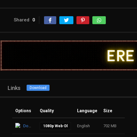
Shared
0
Links
Download
Options
Quality
Language
Size
Click
Download
English
702 MB
15
1080p Web-Dl