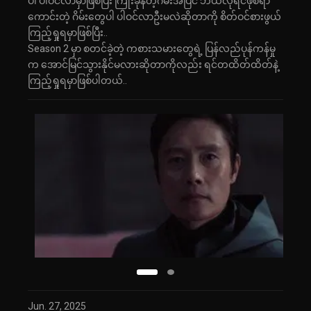
ပါ ပါဝင်လာမှာဖြစ်ပြီး ကြိုးခုန်တဲ့ဂိမ်းအပြင် ဘယ်လိုရင်ဖိုစရာ
ကောင်းတဲ့ ဂိမ်းတွေပါ ပါဝင်လာဦးမလဲဆိုတာကို စိတ်ဝင်စားဖွယ်
ကြည့်ရှုရမှာဖြစ်ပြီး..
Season 2 မှာ စတင်ခဲ့တဲ့ ကစားသမားတွေရဲ့ ပြန်လည်ပုန်ကန်မှု
က အောင်မြင်သွားနိုင်မလားဆိုတာကိုလည်း ရင်တထိတ်ထိတ်နဲ့
ကြည့်ရှုရမှာဖြစ်ပါတယ်..
Jun. 27, 2025