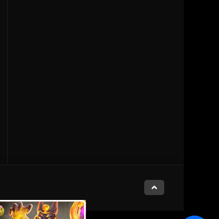
Close
this
module