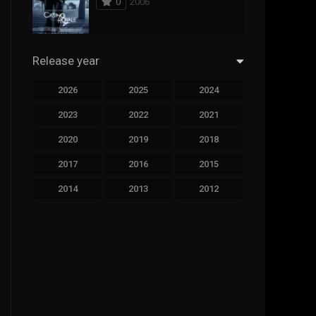
0
2006
294
Science Fiction
44
Thai
Release year
773
Thriller
2026
2025
2024
15
TV Movie
2023
2022
2021
50
TVseries
2020
2019
2018
126
War
2017
2016
2015
22
Western
2014
2013
2012
2011
2010
2009
2008
2007
2006
2005
2004
2003
2002
2001
2000
1999
1998
1997