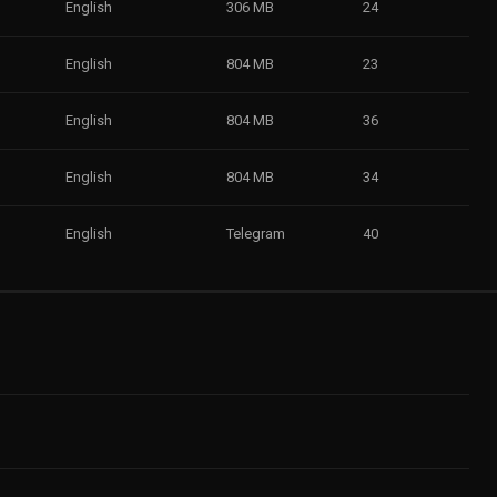
English
306 MB
24
English
804 MB
23
English
804 MB
36
English
804 MB
34
English
Telegram
40