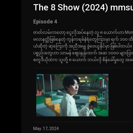
The 8 Show (2024) mmsu
Episode 4
ဇာတ်လမ်းကတော့ ငွေလိုအပ်နေတဲ့ လူ ၈ ယောက်ဟာ Money Gam
ဗလာနတ္ထိဖြစ်‌နေတဲ့ ကွန်ကရစ်နံရံတွေကြားမှာ ရက် ၁၀၀ 
ယံဆိုတဲ့ ဆုကြေးကို အညီအမျှ ခွဲဝေယူနိုင်မှာ ဖြစ်ပါတ
ပစ္စည်းတွေဟာ သာမန် ဈေးနှုန်းထက် အဆ ၁၀၀၀ များပြား
စတူဒီယိုထဲက သူတို့ ၈ ယောက် ဘယ်လို စိန်ခေါ်မှုတွေ အခက
May. 17, 2024