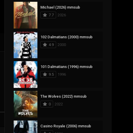
Michael (2026) mmsub
17
Documentary
7.7
2026
1,083
Drama
357
Fantasy
102 Dalmatians (2000) mmsub
4.9
2000
146
History
404
Horror
101 Dalmatians (1996) mmsub
145
Korean
9.5
1996
16
Music
268
Mystery
The Wolves (2022) mmsub
0
2022
1
Reality
294
Romance
Casino Royale (2006) mmsub
19
Sci-Fi & Fantasy