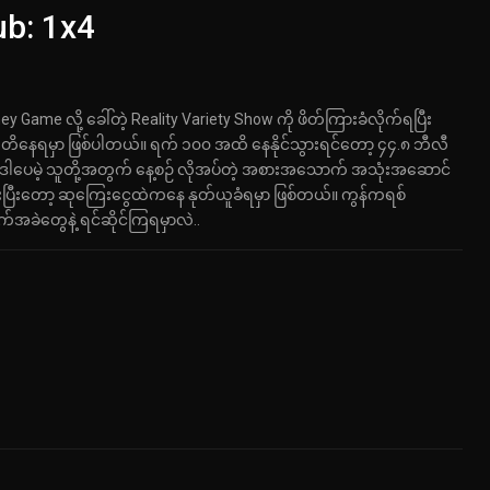
b: 1x4
e လို့ ခေါ်တဲ့ Reality Variety Show ကို ဖိတ်ကြားခံလိုက်ရပြီး
တိတိနေရမှာ ဖြစ်ပါတယ်။ ရက် ၁၀၀ အထိ နေနိုင်သွားရင်တော့ ၄၄.၈ ဘီလီ
ယ်။ ဒါပေမဲ့ သူတို့အတွက် နေ့စဉ် လိုအပ်တဲ့ အစားအသောက် အသုံးအဆောင်
ပြီးတော့ ဆုကြေး‌ငွေထဲကနေ နုတ်ယူခံရမှာ ဖြစ်တယ်။ ကွန်ကရစ်
်အခဲတွေနဲ့ ရင်ဆိုင်ကြရမှာလဲ..