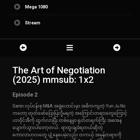
Mega 1080
Stream
The Art of Negotiation
(2025) mmsub: 1x2
Episode 2
Sanin လုပ်ငန်းစု M&A အဖွဲ့ဟောင်းမှာ အဓိကကျတဲ့ Yun Ju No
ကတော့ ထုတ်ဖော်ပြောပြလို့မရတဲ့ အကြောင်းတရားတွေကြောင့်
ဟာဝိုင်အီကို ထွက်လာပြီး တစ်နေ့မှာ ရုတ်တရက်ကြီး အစအန
ပျောက်သွားပါတော့တယ်.. ရာထူးချခံရတယ်ဆိုတဲ့
ကောလာဟလတွေ ပျံ့နေပေမဲ့လည်း တကယ့် အမှန်တရားကို