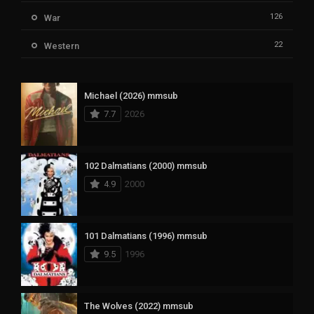
126
War
22
Western
Michael (2026) mmsub
7.7
2026
102 Dalmatians (2000) mmsub
4.9
2000
101 Dalmatians (1996) mmsub
9.5
1996
The Wolves (2022) mmsub