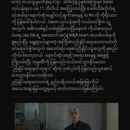
တော့ ဘယ်သူမှမသိခဲ့ရပါဘူး.. အဲဒီလိုနဲ့ ၃နှစ်အကြာမှာ Sanin
လုပ်ငန်းစုက ဝမ် 11 ဘီလီယံ အကြွေးတင်ပြီး ဒေဝါလီခံလိုက်ရ
တဲ့အခါမှာ နောက်ဆုံးမျှော်လင့်ချက်အနေနဲ့ Ju No ကို ကိုရီးယား
ကို ပြန်ခေါ်ခဲ့ပါတယ်.. Sanin လုပ်ငန်းစုကို ကယ်တင်ဖို့က သူ့
အတွက် အဓိကမစ်ရှင်တစ်ခုဖြစ်လာပြီးနောက် ကိုယ်စားလှယ်
Song Jae Sik ရဲ့ အထောက်အပံ့နဲ့ M&A team အသစ်တစ်ခုကို
ဖွဲ့စည်းပြီး အန္တရာယ်များတဲ့ အကြီးစားညှိနှိုင်းရေး‌လောကထဲကို
ဝင်ရောက်ဖို့အတွက် အတော်ဆုံး စေ့စပ်ညှိနှိုင်းသူတွေကို စုစည်း
လိုက်ပါတော့တယ်.. နောက်ဆုံးအခွင့်အရေးအနေနဲ့ အရဲစွန့်
ကြိုးပမ်းပြီး ကုမ္ပဏီကို ပြန်လည်ကယ်တင်သွားနိုင်မလား
”ညှိနှိုင်းရေးနတ်ဘုရား” ဆိုတဲ့ ဂုဏ်ပုဒ်ကို ပြန်လည်ယူဆောင်
ပေးသွားနိုင်မလားဆိုတာ..
ညှိုနှိုင်းရေးလောကရဲ့ နည်းပရိယာယ်အဖြာဖြာကိုပါ
အသေအချာမြင်တွေ့ရမယ့် ဇာတ်ကားလေးဖြစ်ကြောင်း..