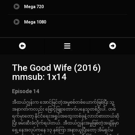
Mega 720
Mega 1080
The Good Wife (2016)
mmsub: 1x14
Episode 14
အီထယ်ဂျွန်းက အောင်မြင်တဲ့အမှုစစ်တစ်ယောက်ဖြစ်ပြီး သူ့
အနာဂတ်ကလည်း ဖြောင့်ဖြူးတောက်ပနေသူတစ်ဦးပါ.. တစ်
ရက်မှာတော့ နိုင်ငံရေးအရှုပ်အထွေးတစ်ခုနဲ့ လာဘ်စားတယ်ဆို
ပြီး ဖမ်းဆီးခံလိုက်ရပါတယ်.. အီထယ်ဂျွန်းအမှုဖြစ်တဲ့အချိန်မှာ
ရှေ့နေအလုပ်ကနေ ၁၃ နှစ်ကြာ အနားယူပြီးတော့ အိမ်ရှင်မ