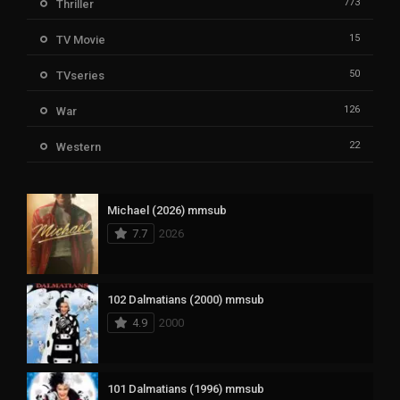
773
Thriller
15
TV Movie
50
TVseries
126
War
22
Western
Michael (2026) mmsub
7.7
2026
102 Dalmatians (2000) mmsub
4.9
2000
101 Dalmatians (1996) mmsub