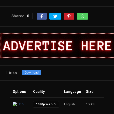
Shared
0
Links
Download
Options
Quality
Language
Size
Click
Download
English
1.2 GB
19
1080p Web-Dl