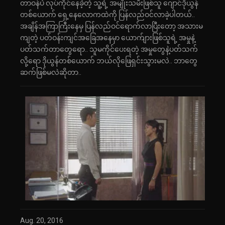
တာဝန်ပဲ လုပ်ကိုင်နေခဲ့တဲ့ သူ့ရဲ့ အမျိုးသမီးဖြစ်သူ ဂျောင်ဒိုယွန်
တစ်ယောက် ရှေ့နေလောကထဲကို ပြန်လည်ဝင်လာခဲ့ပါတယ်..
အချိန်အကြာကြီးနေမှ ပြန်လည်ဝင်ရောက်လာပြီးတော့ အသားမ
ကျတဲ့ ပတ်ဝန်းကျင်အခြေအနေမှာ ယောက်ျားဖြစ်သူရဲ့ အမှုနဲ့
ပတ်သက်တာတွေရော.. သူမကိုင်ပေးရတဲ့ အမှုတွေနဲ့ပတ်သက်
လို့ရော ဒိုယွန်တစ်ယောက် ဘယ်လိုဖြေရှင်းသွားမလဲ.. ဘာတွေ
ဆက်ဖြစ်မလဲဆိုတာ..
Aug. 20, 2016