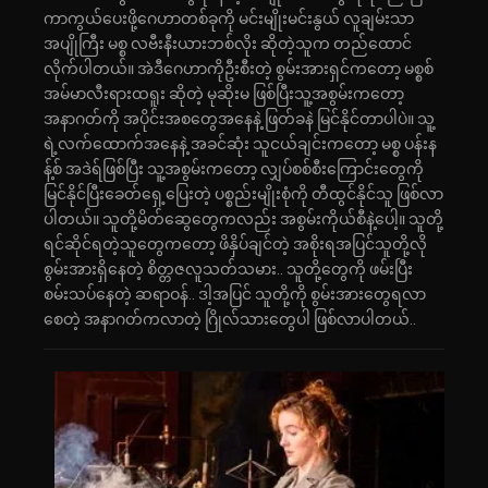
ကာကွယ်ပေးဖို့ဂေဟာတစ်ခုကို မင်းမျိုးမင်းနွယ် လူချမ်းသာ
အပျိုကြီး မစ္စ လဗီးနီးယားဘစ်လိုး ဆိုတဲ့သူက တည်ထောင်
လိုက်ပါတယ်။ အဲဒီဂေဟာကိုဦးစီးတဲ့ စွမ်းအားရှင်ကတော့ မစ္စစ်
အမ်မာလီးရားထရူး ဆိုတဲ့ မုဆိုးမ ဖြစ်ပြီးသူ့အစွမ်းကတော့
အနာဂတ်ကို အပိုင်းအစတွေအနေနဲ့ ဖြတ်ခနဲ မြင်နိုင်တာပါပဲ။ သူ့
ရဲ့လက်ထောက်အနေနဲ့ အခင်ဆုံး သူငယ်ချင်းကတော့ မစ္စ ပန်းန
န့်စ် အဒဲရ်ဖြစ်ပြီး သူ့အစွမ်းကတော့ လျှပ်စစ်စီးကြောင်းတွေကို
မြင်နိုင်ပြီးခေတ်ရှေ့ပြေးတဲ့ ပစ္စည်းမျိုးစုံကို တီထွင်နိုင်သူ ဖြစ်လာ
ပါတယ်။ သူတို့မိတ်ဆွေတွေကလည်း အစွမ်းကိုယ်စီနဲ့ပေါ့။ သူတို့
ရင်ဆိုင်ရတဲ့သူတွေကတော့ ဖိနှိပ်ချင်တဲ့ အစိုးရအပြင်သူတို့လို
စွမ်းအားရှိနေတဲ့ စိတ္တဇလူသတ်သမား.. သူတို့တွေကို ဖမ်းပြီး
စမ်းသပ်နေတဲ့ ဆရာဝန်.. ဒါ့အပြင် သူတို့ကို စွမ်းအားတွေရလာ
စေတဲ့ အနာဂတ်ကလာတဲ့ ဂြိုလ်သားတွေပါ ဖြစ်လာပါတယ်..