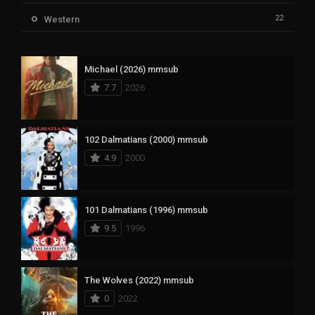
22
Western
Michael (2026) mmsub
7.7
2026
102 Dalmatians (2000) mmsub
4.9
2000
101 Dalmatians (1996) mmsub
9.5
1996
The Wolves (2022) mmsub
0
2022