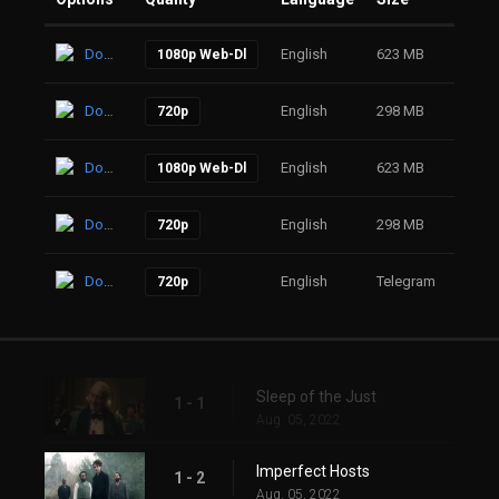
Download
English
623 MB
27
1080p Web-Dl
Download
English
298 MB
53
720p
Download
English
623 MB
60
1080p Web-Dl
Download
English
298 MB
71
720p
Download
English
Telegram
59
720p
Sleep of the Just
1 - 1
Aug. 05, 2022
Imperfect Hosts
1 - 2
Aug. 05, 2022