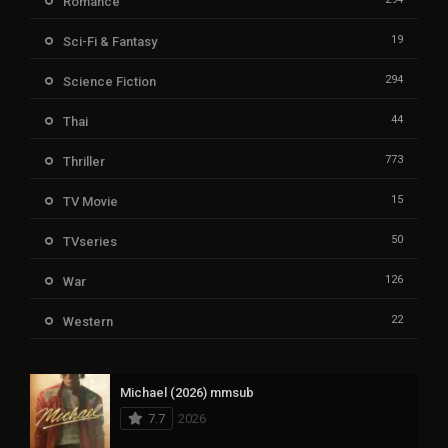
Romance
19
Sci-Fi & Fantasy
294
Science Fiction
44
Thai
773
Thriller
15
TV Movie
50
TVseries
126
War
22
Western
Michael (2026) mmsub
7.7
2026