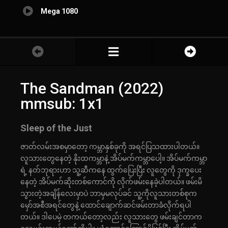
Mega 1080
The Sandman (2022)
mmsub: 1x1
Sleep of the Just
ဇာတ်လမ်းအစမှာတော့ ကမ္ဘာနှစ်ခုကို အရင်ပြသထားပါတယ်။
လူသားတွေနေတဲ့ နိုးထကမ္ဘာနဲ့ အိပ်မက်ကမ္ဘာပေါ့။ အိပ်မက်ကမ္ဘာ
ရဲ့ နတ်ဘုရားဟာ သူ့ဆီကနေ ထွက်ပြေးပြီး လူတွေကို ဒုက္ခပေး
နေတဲ့ အိပ်မက်ဆိုးတစ်ကောင်ကို လိုက်ဖမ်းနေခဲ့ပါတယ်။ ဖမ်းမိ
သွားတဲ့အချိန်လေးမှာပဲ ဘာမှမလုပ်ခင် သူ့ကိုလူသားတစ်စုက
မှော်အစီအရင်တွေနဲ့ ထောင်ချောက်ဆင်ဖမ်းတာခံလိုက်ရပါ
တယ်။ ဒါပေမဲ့ တကယ်တော့လည်း လူသားတွေ ဖမ်းချင်တာက