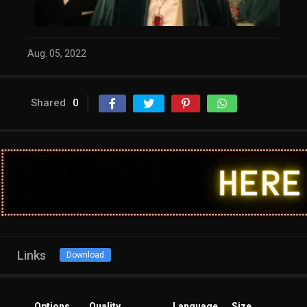
Aug. 05, 2022
Shared
0
Links
Download
Options
Quality
Language
Size
Click