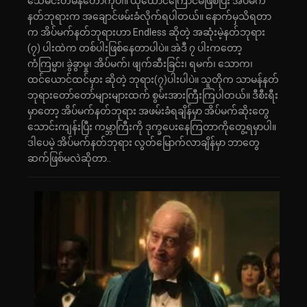
သေမင်းတမန်တော်ကိုပါ။ ယုံထောင်ကြောင်မိဖြစ်ပြီး အိပ်မက်
နတ်ဘုရားက အချောင်ဖမ်းခံလိုက်ရပါတယ်။ နောက်မှသိရတာ
က အိပ်မက်နတ်ဘုရားဟာ Endless ဆိုတဲ့ အဆုံးမဲ့နတ်ဘုရား
(၇) ပါးထဲက တစ်ပါးဖြစ်နေတာပါပဲ။ အဲဒီ ၇ ပါးကတော့
ကံကြမ္မာ၊ ခွဲခွာမှု၊ အိပ်မက်၊ ဖျက်ဆီးခြင်း၊ ရမက်၊ သောက၊
ထင်ယောင်ထင်မှား ဆိုတဲ့ ဘုရား(၇)ပါးပါပဲ။ သူတိုက သာမန်နတ်
ဘုရားတော်တော်များများထက် စွမ်းအားကြီးကြပါတယ်။ ဒီစီးရီး
မှာတော့ အိပ်မက်နတ်ဘုရား အဖမ်းခံရချိန်မှာ အိပ်မက်ဆိုးတွေ
သောင်းကျန်းပြီး ကမ္ဘာကြီးကို ဒုက္ခပေးနေကြတာကိုတွေ့ရမှာပါ။
ဒါပေမဲ့ အိပ်မက်နတ်ဘုရား လွတ်မြောက်လာချိန်မှာ ဘာတွေ
ဆက်ဖြစ်မလဲဆိုတာ..