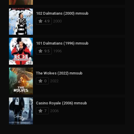
102 Dalmatians (2000) mmsub
4.9
2000
101 Dalmatians (1996) mmsub
9.5
1996
The Wolves (2022) mmsub
0
2022
Casino Royale (2006) mmsub
7
2006