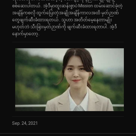
စစ်ဆေးပါတယ်.. အဲ့ဒီမှာထူးဆန်းစွာပဲ Mission ထမ်းဆောင်ခဲ့တဲ့
အချိန်ကစလို ထွက်ပြေးတဲ့အချိုအချိန်ကာလအထိ မှတ်ဉာဏ်
တွေဖျက်ဆီးခံထားရတယ်.. သူဟာ အတိတ်မေ့နေတာမျိုး
မဟုတ်ဘဲ သီးခြားမှတ်ဉာဏ်ကို ဖျက်ဆီးခံထားရတာပါ.. အဲ့ဒီ
နောက်မှာတော့..
Sep. 24, 2021