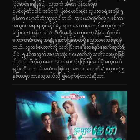
ပြင်ဆင်နေချိန်ပေါ့.. ညဘက် အိမ်အပြန်လမ်းမှာ
ဥမင်လိုဏ်ခေါင်းတစ်ခုကို ဖြတ်မောင်းရင်း သူမဘဝရဲ့အချိန် ၅
နှစ်တာ ပျောက်ဆုံးသွားခဲ့ပါတယ်.. သူမ မသိလိုက်တဲ့ ၅ နှစ်တာ
အတွင်း အရာရာပိုင်ဆိုင်ခဲ့ဖူးရာကနေ ဘာမှမကျန်တော့တဲ့အထိ
ပြောင်းလဲကုန်တာပါပဲ.. ဒီလိုအချိန်မှာ သူမဟာ မိန်းမကြီးတစ်
ယောက်ဆီကနေ အချိန်နောက်ပြန်ဆုတ်ဖို့ နည်းလမ်းတစ်ခုရခဲ့
တယ်.. လူတစ်ယောက်ကို သတ်ပြီး အချိန်တစ်နှစ်နောက်ဆုတ်ဖို့
ပါပဲ.. ၅ နှစ်အတွက် အနည်းဆုံး ၅ ယောက်ကို သတ်ပေးရမှာဖြစ်
ပါတယ်.. ဒီလိုဆို မေက အရာအားလုံး ပြန်ပြင်ဆင်ဖို့အတွက် ဒီ
နည်းကို တကယ်အသုံးချဖြစ်သွားမလား.. ပျောက်ဆုံးသွားတဲ့ ၅
နှစ်တာမှာ ဘာတွေဘယ်လို ဖြစ်ပျက်ခဲ့တာလဲဆိုတာ..