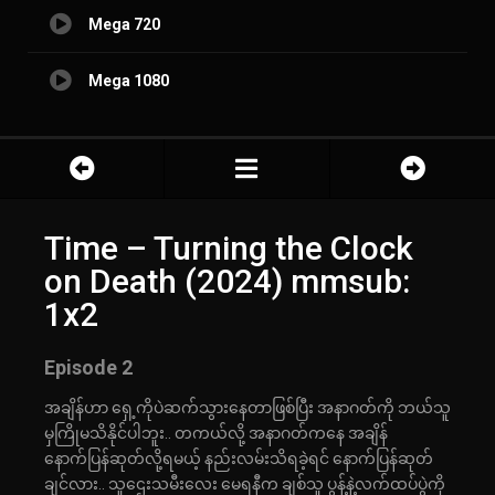
Mega 720
Mega 1080
Time – Turning the Clock
on Death (2024) mmsub:
1x2
Episode 2
အချိန်ဟာ ရှေ့ကိုပဲဆက်သွားနေတာဖြစ်ပြီး အနာဂတ်ကို ဘယ်သူ
မှကြိုမသိနိုင်ပါဘူး.. တကယ်လို့ အနာဂတ်ကနေ အချိန်
နောက်ပြန်ဆုတ်လို့ရမယ့် နည်းလမ်းသိရခဲ့ရင် နောက်ပြန်ဆုတ်
ချင်လား.. သူဌေးသမီးလေး မေရနီက ချစ်သူ ပွန့်နဲ့လက်ထပ်ပွဲကို