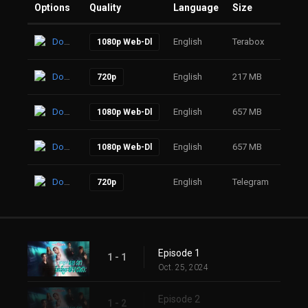
Options
Quality
Language
Size
Click
Download
English
Terabox
17
1080p Web-Dl
Download
English
217 MB
20
720p
Download
English
657 MB
47
1080p Web-Dl
Download
English
657 MB
61
1080p Web-Dl
Download
English
Telegram
69
720p
Episode 1
1 - 1
Oct. 25, 2024
Episode 2
1 - 2