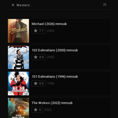
22
Western
Michael (2026) mmsub
7.7
2026
102 Dalmatians (2000) mmsub
4.9
2000
101 Dalmatians (1996) mmsub
9.5
1996
The Wolves (2022) mmsub
0
2022