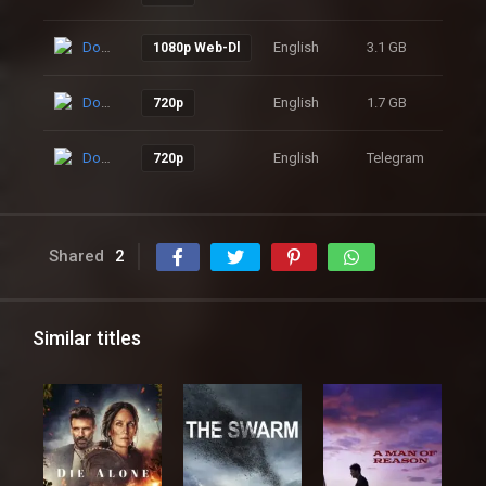
Download
English
3.1 GB
149
1080p Web-Dl
Download
English
1.7 GB
119
720p
Download
English
Telegram
116
720p
Shared
2
Similar titles