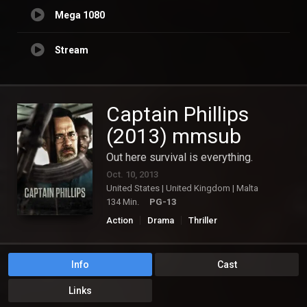
Mega 1080
Stream
Captain Phillips
(2013) mmsub
Out here survival is everything.
Oct. 10, 2013
United States | United Kingdom | Malta
134 Min.
PG-13
Action
Drama
Thriller
Info
Cast
Links