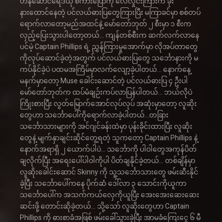
ဟန်ဆောင်ရေဒီယို စကားပြောကို လေလှိုင်းကြားက ခိုး
နားထောင်နေတဲ့ ပင်လယ်ဓားပြတွေကြားပြီး မကြာခင်မှာ စစ်တပ်
ရောက်လာတော့မည်အထင်နဲ့ မော်တော်ဘုတ် ၂ စီးမှာ ၁ စီးက
လှည့်ပြေးသွားပါတော့တယ်… ကျန်တစ်စီးက ဆက်လက်လာနေ
ပင်မဲ့ Captain Phillips ရဲ့ ညွှန်ကြားမှုအောက်မှာ လိုအပ်တာတွေ
ကိုလုပ်ဆောင်ခဲ့တဲ့အတွက် ပင်လယ်ဓားပြတွေ သင်္ဘောနားကို မ
ကပ်နိုင်ခဲ့ပဲ ပထမအကြိမ်မှာလက်လျော့ခဲ့ပါတယ်… နောက်နေ့
မနက်မှာတော့ Muse ခေါင်းဆောင်တဲ့ ပင်လယ်ဓားပြ ၄ ဦးပါ
မော်တော်ဘုတ်က ထပ်မံချဉ်းကပ်လာပြန်ပါတယ်… ဘယ်လိုပဲ
ကြိုးစားပြီး လွတ်မြောက်အောင်လုပ်လုပ် အဆုံးမှာတော့ လူဆိုး
တွေဟာ သင်္ဘောပေါ်ကိုရောက်လာခဲ့ပါတယ်…တခြား
သင်္ဘောသားများကို အင်ဂျင်ခန်းထဲမှာ ပုန်းခိုင်းထားပြီး လူဆိုး
တွေနဲ့ မျက်နှာချင်းဆိုင်တွေ့ရတဲ့ သူကတော့ Captain Phillips နဲ့
နောက်အရာရှိ ၂ ယောက်ပါပဲ… သင်္ဘောကို ပါဝါတွေအကုန်ပိတ်
ချလိုက်ပြီး အရေးပေါ်ပါဝါကိုပါ ပိတ်ချနိုင်ခဲ့တယ်… တစ်ချိန်မှာ
လူဆိုးခေါင်းဆောင် Skinny ကို သူ့သင်္ဘောသားတွေ ဖမ်းဆီးနိုင်
ခဲ့ပြီး သင်္ဘောပေါ်ကနေ ပိုက်ဆံ ဒေါ်လာ ၃ သောင်းကိုယူကာ
သင်္ဘောပေါ်က အသက်ကယ်လှေကိုယူပြီး အေးအေးဆေးဆေး
ဆင်းဖို့ တောင်းဆိုခဲ့တယ်… သို့သော် လူဆိုးတွေဟာ Captain
Phillips ကို ဓားစာခံအဖြစ် ဖမ်းခေါ်သွားခဲ့ပြီး အာမခံကြေးငွေ ၆ မီ