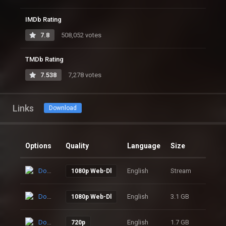
IMDb Rating
7.8
508,052 votes
TMDb Rating
7.538
7,278 votes
Links
Download
Options
Quality
Language
Size
Click
Download
English
Stream
41
1080p Web-Dl
Download
English
3.1 GB
71
1080p Web-Dl
Download
English
1.7 GB
87
720p