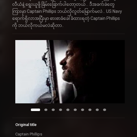
လီယံနဲ့ ရွေးယူဖို့ ခြိမ်းခြောက်ပါတော့တယ်… ဒီအခက်ခဲတွေ
ကြားမှာ Captain Phillips ဘယ်လိုလွတ်မြောက်မလဲ… US Navy
ရောက်ရှိလာအပြီးမှာ ဓားစာခံခေါ်ခံထားရတဲ့ Captain Phillips
ကို ဘယ်လိုကယ်မလဲဆိုတာ..
Original title
Captain Phillips