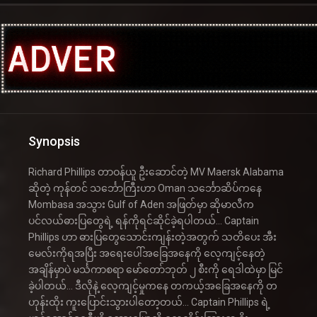
Synopsis
Richard Phillips တာဝန်ယူ ဦးဆောင်တဲ့ MV Maersk Alabama
ဆိုတဲ့ ကုန်တင် သင်္ဘောကြီးဟာ Oman သင်္ဘောဆိပ်ကနေ
Mombasa အသွား Gulf of Aden အဖြတ်မှာ ဆိုမာလီက
ပင်လယ်ဓားပြတွေရဲ့ ရန်ကိုရင်ဆိုင်ခဲ့ရပါတယ်… Captain
Phillips ဟာ ဓားပြတွေသောင်းကျန်းတဲ့အတွက် သတိပေး အီး
မေလ်းကိုရအပြီး အရေးပေါ်အခြေအနေကို လေ့ကျင့်နေတဲ့
အချိန်မှာပဲ မင်္သကာစရာ မော်တော်ဘုတ် ၂ စီးကို ရေဒါထဲမှာ မြင်
ခဲ့ပါတယ်… ဒီလိုနဲ့ လေ့ကျင့်မှုကနေ တကယ့်အခြေအနေကို တ
ဟုန်းထိုး ကူးပြောင်းသွားပါတော့တယ်… Captain Phillips ရဲ့