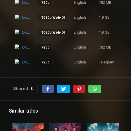
Download
English
782 MB
39
720p
Download
English
1.9 GB
57
1080p Web-Dl
Download
English
1.9 GB
80
1080p Web-Dl
Download
English
782 MB
91
720p
Download
English
Telegram
86
720p
Shared
0
Similar titles