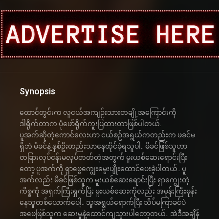
Synopsis
ထောင်တွင်းက လူငယ်အကျဉ်းသားတချို့အကြောင်းကို
ဒါရိုက်တာက ပုံဖော်ရိုက်ကူးပြထားတာဖြစ်ပါတယ်..
ပူအက်ဆိုတဲ့ကောင်လေးဟာ ငယ်စဉ်အရွယ်ကတည်းက ဖခင်မ
ရှိဘဲ မိခင်နဲ့ နှစ်ဦးတည်းသာနေထိုင်ခဲ့ရသူပါ.. မိခင်ဖြစ်သူဟာ
တခြားလုပ်ငန်းမလုပ်တတ်တဲ့အတွက် မူးယစ်ဆေးရောင်းပြီး
တော့ ပူအက်ကို ရှာဖွေကျွေးမွေးပျိုးထောင်ပေးခဲ့ပါတယ်.. ပူ
အက်လည်း မိခင်ဖြစ်သူက မူးယစ်ဆေးရောင်းပြီး ရှာကျွေးတဲ့
ကိစ္စကို အရှက်ကြီးရှက်ပြီး မူးယစ်ဆေးကိုလည်း အမုန်းကြီးမုန်း
နေသူတစ်ယောက်ပေါ့.. သူအရွယ်ရောက်ပြီး သိပ်မကြာခင်ပဲ
အဖေဖြစ်သူက ဆေးမှုနဲ့ထောင်ကျသွားပါတော့တယ်.. အဲဒီအချိန်