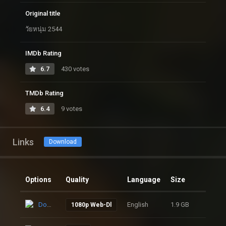
Original title
วัยหนุ่ม 2544
IMDb Rating
6.7
430 votes
TMDb Rating
6.4
9 votes
Links
Download
Options
Quality
Language
Size
Click
Download
English
1.9 GB
52
1080p Web-Dl