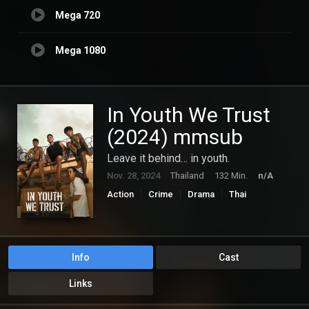
Mega 720
Mega 1080
In Youth We Trust
(2024) mmsub
Leave it behind… in youth.
Nov. 28, 2024
Thailand
132 Min.
n/A
Action
Crime
Drama
Thai
Info
Cast
Links