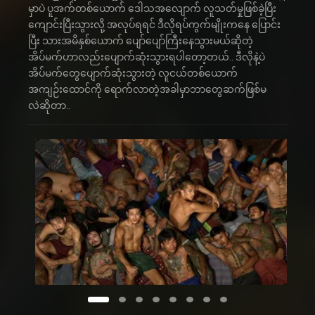
မှာပဲ ပူအက်တစ်ယောက် ဒေါသအလျောက် လူသတ်မှုဖြစ်ခဲ့ပြီး
ကျောင်းပြီးသွားလို့ အလုပ်ရရင် ဒီလိုရပ်ကွက်မျိုးကနေ ပြောင်း
ပြီး သားအမိနှစ်ယောက် ပျော်ပျော်ကြီးနေသွားမယ်ဆိုတဲ့
အိပ်မက်ဟာလည်းပျောက်ဆုံးသွားရပါတော့တယ်.. ဒီလိုနဲ့ပဲ
အိပ်မက်တွေပျောက်ဆုံးသွားတဲ့ လူငယ်တစ်ယောက်
အကျဉ်းထောင်ကို ရောက်လာတဲ့အခါမှာဘာတွေဆက်ဖြစ်မ
လဲဆိုတာ..