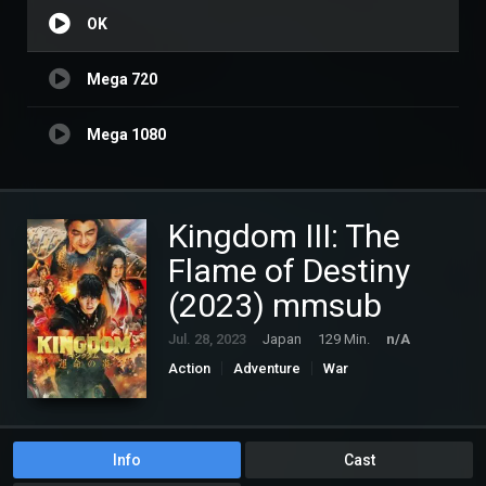
OK
Mega 720
Mega 1080
Kingdom III: The
Flame of Destiny
(2023) mmsub
Jul. 28, 2023
Japan
129 Min.
n/A
Action
Adventure
War
Info
Cast