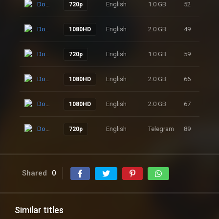
Download
English
1.0 GB
52
720p
Download
English
2.0 GB
49
1080HD
Download
English
1.0 GB
59
720p
Download
English
2.0 GB
66
1080HD
Download
English
2.0 GB
67
1080HD
Download
English
Telegram
89
720p
Shared
0
Similar titles