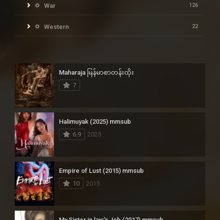
War
126
Western
22
Maharaja မြန်မာစာတန်းထိုး
7
Halimuyak (2025) mmsub
6.9
2025
Empire of Lust (2015) mmsub
10
2015
My Sister in law’s Job (2017) mmsub