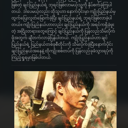
ဖြစ်တဲ့ ချင်ပြည်နယ်ရဲ့ ဘုရင်ဖြစ်လာမယ့်သူ့ကို နှိပ်စက်ခဲ့ကြပါ
တယ်.. ဒါပေမယ့်လည်း ထိုသူဟာ နောက်ပိုင်းမှာ ကျိုးပြည်နယ်မှ
ထွက်ပြေးလွတ်မြောက်ခဲ့ပြီး ချင်ပြည်နယ်ရဲ့ ဘုရင်ဖြစ်လာခဲ့ပါ
တယ်။ ကျိုးပြည်နယ်ဟာလည်း ချင်ပြည်နယ်ကို အရင်ကရှိခဲ့ဖူး
တဲ့ အငြိုးတရားတွေကြောင့် ချင်ပြည်နယ်ကို ပြန်လည်သိမ်းပိုက်
ဖို့အတွက် ချီတက်လာခဲ့ပြန်ပါတယ်.. ကျိုးပြည်နယ်ဟာ ချင်
ပြည်နယ်ရဲ့ ပြည်နယ်တစ်ခုစီတိုင်းကို သိမ်းပိုက်ခဲ့ပြီးနောက်ပိုင်း
ချင်ပြည်နယ်အနေနဲ့ ထိုကျိုးစစ်တပ်ကို ပြန်လည်ခုခံသွားရပုံကို
ကြည့်ရှုရမှာဖြစ်ပါတယ်..