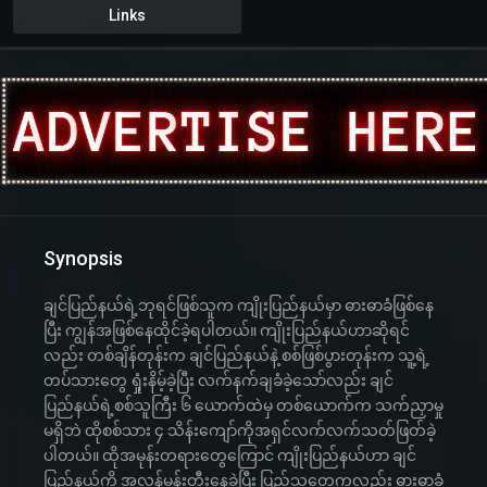
Links
Synopsis
ချင်ပြည်နယ်ရဲ့ဘုရင်ဖြစ်သူက ကျိုးပြည်နယ်မှာ ဓားဓာခံဖြစ်နေ
ပြီး ကျွန်အဖြစ်နေထိုင်ခဲ့ရပါတယ်။ ကျိုးပြည်နယ်ဟာဆိုရင်
လည်း တစ်ချိန်တုန်းက ချင်ပြည်နယ်နဲ့ စစ်ဖြစ်ပွားတုန်းက သူ့ရဲ့
တပ်သားတွေ ရှုံးနိမ့်ခဲ့ပြီး လက်နက်ချခံခဲ့သော်လည်း ချင်
ပြည်နယ်ရဲ့စစ်သူကြီး ၆ ယောက်ထဲမှ တစ်ယောက်က သက်ညှာမှု
မရှိဘဲ ထိုစစ်သား ၄ သိန်းကျော်ကိုအရှင်လက်လက်သတ်ဖြတ်ခဲ့
ပါတယ်။ ထိုအမုန်းတရားတွေကြောင် ကျိုးပြည်နယ်ဟာ ချင်
ပြည်နယ်ကို အလွန်မုန်းတီးနေခဲ့ပြီး ပြည်သူတွေကလည်း ဓားဓာခံ