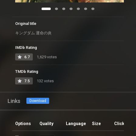
Original title
キングダム 運命の炎
IMDb Rating
6.7
1,629 votes
TMDb Rating
7.5
132 votes
Links
Download
Options
Quality
Language
Size
Clicks