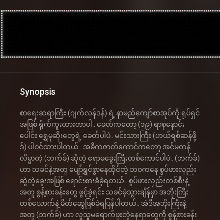
Synopsis
စာရေးဆရာကြီး (ဂျက်လန်ဒန်) ရဲ့ နာမည်ကျော်စာအုပ်ကို ရုပ်ရှင်
အဖြစ် ရိုက်ကူးထားတာပါ.. ခေတ်ကတော့ (၁၉) ရာစုနှောင်း
ပေါင်း ရွှေမုဆိုးတွေရဲ့ ခေတ်ပါပဲ.. မင်းသားကြီး (ဟယ်ရစ်ဆန်ဖို့
ဒ်) ပါဝင်ထားပါတယ်.. အဓိကဇာတ်ကောင်ကတော့ အင်မတန်
လိမ္မာတဲ့ (ဘက်ခ်) ဆိုတဲ့ ဧရာမခွေးကြီးတစ်ကောင်ပါပဲ.. (ဘက်ခ်)
ဟာ သခင်နဲ့အတူ ပျော်ရွှင်စွာနေထိုင်တဲ့ ဘဝကနေ စွပ်ဖားလှည်း
ဆွဲတဲ့ခွေးအဖြစ် ရောင်းစားခံခဲ့ရတယ်.. စွပ်ဖားလှည်းတစ်စီးနဲ့
အတူ စွန့်စားခန်းတွေ ဖွင့်ခဲ့ရင်း သခင်မဲ့သွားချိန်မှာ အဘိုးကြီး
တစ်ယောက်နဲ့ မိတ်ဆွေဖြစ်ခဲ့ရပြန်ပါတယ်.. အဲဒီအဘိုးကြီးနဲ့
အတူ (ဘက်ခ်) ဟာ လူသူမရောက်ဖူးတဲ့နေရာတွေကို စွန့်စားခန်း