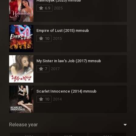
Halimuyak (2025) mmsub
6.9
2025
Empire of Lust (2015) mmsub
10
2015
My Sister in law’s Job (2017) mmsub
7
2017
Scarlet Innocence (2014) mmsub
10
2014
Release year