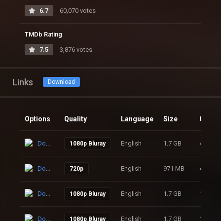
6.7
60,070 votes
TMDb Rating
7.5
3,876 votes
Links
Download
Options
Quality
Language
Size
Clicks
Download
English
1.7 GB
42
1080p Bluray
Download
English
971 MB
44
720p
Download
English
1.7 GB
109
1080p Bluray
Download
English
1.7 GB
112
1080p Bluray