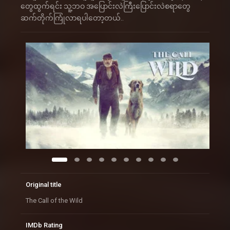
တွေထွက်ရင်း သူ့ဘဝ အပြောင်းလဲကြီးပြောင်းလဲစရာတွေ
ဆက်တိုက်ကြုံလာရပါတော့တယ်..
Original title
The Call of the Wild
IMDb Rating