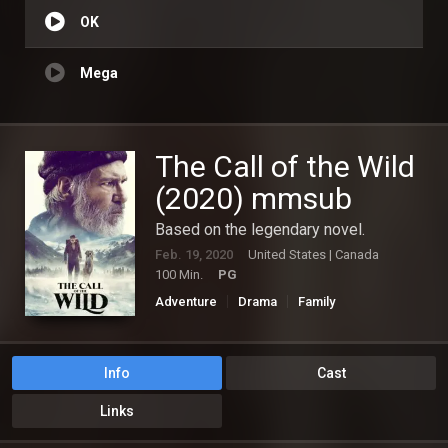
OK
Mega
The Call of the Wild
(2020) mmsub
Based on the legendary novel.
Feb. 19, 2020
United States | Canada
100 Min.
PG
Adventure
Drama
Family
Info
Cast
Links