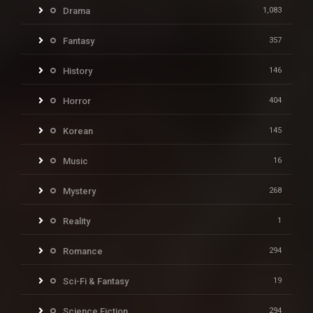
Drama
1,083
Fantasy
357
History
146
Horror
404
Korean
145
Music
16
Mystery
268
Reality
1
Romance
294
Sci-Fi & Fantasy
19
Science Fiction
294