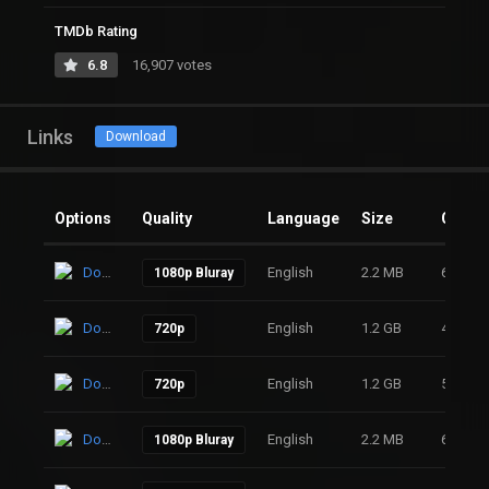
TMDb Rating
6.8
16,907 votes
Links
Download
Options
Quality
Language
Size
Clicks
Download
English
2.2 MB
67
1080p Bluray
Download
English
1.2 GB
44
720p
Download
English
1.2 GB
55
720p
Download
English
2.2 MB
62
1080p Bluray