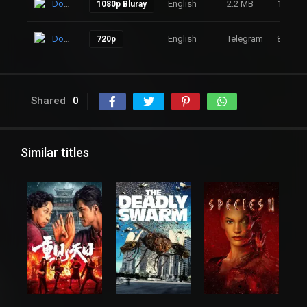
Download
English
2.2 MB
106
1080p Bluray
Download
English
Telegram
88
720p
Shared
0
Similar titles