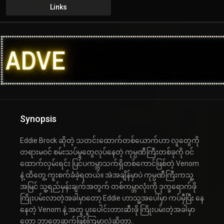
Links
Synopsis
Eddie Brock ဆိုတဲ့ သတင်းထောက်တစ်ယောက်ဟာ လူတွေကို
တရားမဝင် စမ်းသပ်မှုတွေလုပ်နေတဲ့ ကုမ္ပဏီကြီးတစ်ခုကို ဝင်
ထောက်လှမ်းရင်း ပြင်ပကမ္ဘာသက်ရှိတစ်ကောင်ဖြစ်တဲ့ Venom
နဲ့ ထိတွေ့ ကူးစက်ခံခဲ့ရတယ်။ အဲအချိန်မှာပဲ ကုမ္ပဏီကြီးကသူ့
အမြင် သူ့ရည်မှန်းချက်အတွက် တစ်ကမ္ဘာလုံးကို ဒုက္ခရောက်ဖို
ကြိုးပမ်းလာတဲ့အခါမှာတော့ Eddie ဟာသူ့အပေါ်မှာ ကပ်မှီပြီး နေ
နေတဲ့ Venom နဲ့ အတူ ပူးပေါင်းတားဆီးဖို ကြိုးပမ်းတဲ့အခါမှာ
တော့ ဘာတွေဆက်ဖြစ်ကြမှာလဲဆိုတာ..