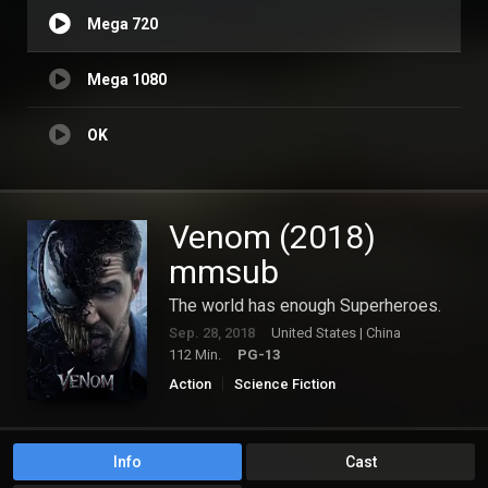
Mega 720
Mega 1080
OK
Venom (2018)
mmsub
The world has enough Superheroes.
Sep. 28, 2018
United States | China
112 Min.
PG-13
Action
Science Fiction
Info
Cast