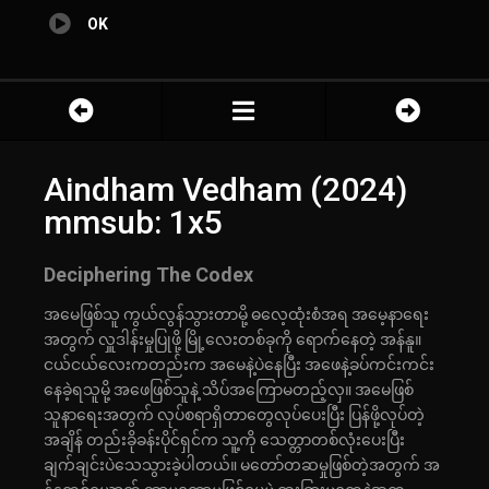
OK
Aindham Vedham (2024)
mmsub: 1x5
Deciphering The Codex
အမေဖြစ်သူ ကွယ်လွန်သွားတာမို့ ဓလေ့ထုံးစံအရ အမေ့နာရေး
အတွက် လှူဒါန်းမှုပြုဖို့ မြို့လေးတစ်ခုကို ရောက်နေတဲ့ အန်နူ။
ငယ်ငယ်လေးကတည်းက အမေနဲ့ပဲနေပြီး အဖေနဲ့ခပ်ကင်းကင်း
နေခဲ့ရသူမို့ အဖေဖြစ်သူနဲ့ သိပ်အကြောမတည့်လှ။ အမေဖြစ်
သူနာရေးအတွက် လုပ်စရာရှိတာတွေလုပ်ပေးပြီး ပြန်ဖို့လုပ်တဲ့
အချိန် တည်းခိုခန်းပိုင်ရှင်က သူ့ကို သေတ္တာတစ်လုံးပေးပြီး
ချက်ချင်းပဲသေသွားခဲ့ပါတယ်။ မတော်တဆမှုဖြစ်တဲ့အတွက် အ