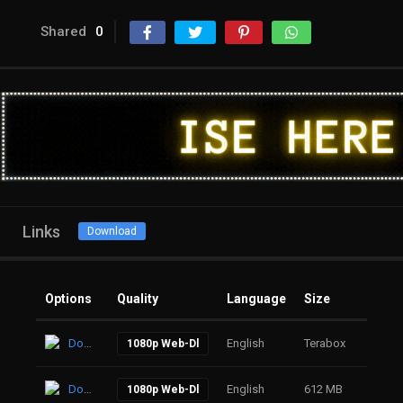
Shared
0
Links
Download
Options
Quality
Language
Size
Click
Download
English
Terabox
19
1080p Web-Dl
Download
English
612 MB
42
1080p Web-Dl