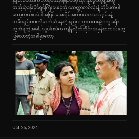
န်နူတစ်ယောက် ဘာမှတော့မဖြစ်ပေမဲ့ ထူးခြားမှုတွေနဲ့အတူ
တည်းခိုခန်းပိုင်ရှင်ကြီးပေးခဲ့တဲ့ သေတ္တာတစ်လုံးနဲ့ တိုင်ပတ်ပါ
တော့တယ်။ အဲဒါအပြင် အေအိုင်အက်ပ်ထဲက စက်ရုပ်မနဲ့
သမီးရည်းစားလိုဆက်ဆံနေတဲ့ နည်းပညာသမားနဲ့အတူ ခရီး
ထွက်ရတဲ့အခါ.. သူ့ပါးစပ်က ကျိန်လိုက်တိုင်း အမှန်တကယ်တွေ
ဖြစ်လာတဲ့အခါမှာတော့..
Oct. 25, 2024