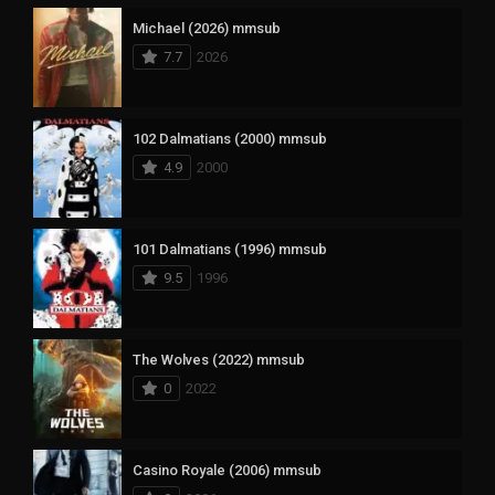
Michael (2026) mmsub
7.7
2026
102 Dalmatians (2000) mmsub
4.9
2000
101 Dalmatians (1996) mmsub
9.5
1996
The Wolves (2022) mmsub
0
2022
Casino Royale (2006) mmsub