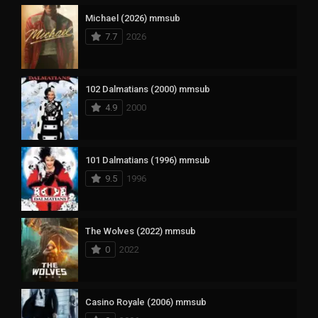
Michael (2026) mmsub
7.7
2026
102 Dalmatians (2000) mmsub
4.9
2000
101 Dalmatians (1996) mmsub
9.5
1996
The Wolves (2022) mmsub
0
2022
Casino Royale (2006) mmsub