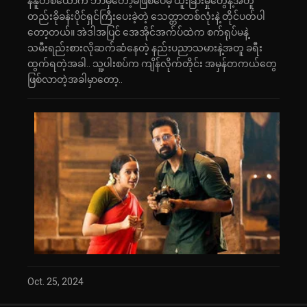
န်နူတစ်ယောက် ဘာမှတော့မဖြစ်ပေမဲ့ ထူးခြားမှုတွေနဲ့အတူ
တည်းခိုခန်းပိုင်ရှင်ကြီးပေးခဲ့တဲ့ သေတ္တာတစ်လုံးနဲ့ တိုင်ပတ်ပါ
တော့တယ်။ အဲဒါအပြင် အေအိုင်အက်ပ်ထဲက စက်ရုပ်မနဲ့
သမီးရည်းစားလိုဆက်ဆံနေတဲ့ နည်းပညာသမားနဲ့အတူ ခရီး
ထွက်ရတဲ့အခါ.. သူ့ပါးစပ်က ကျိန်လိုက်တိုင်း အမှန်တကယ်တွေ
ဖြစ်လာတဲ့အခါမှာတော့..
Oct. 25, 2024