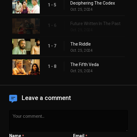
Deciphering The Codex
1 - 5
Oct. 25, 2024
Future Written In The Past
1 - 6
Oct. 25, 2024
The Riddle
1 - 7
Oct. 25, 2024
The Fifth Veda
1 - 8
Oct. 25, 2024
Leave a comment
Name
Email
*
*