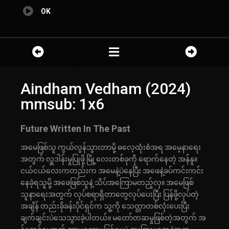
OK
Aindham Vedham (2024)
mmsub: 1x6
Future Written In The Past
အမေဖြစ်သူ ကွယ်လွန်သွားတာမို့ ဓလေ့ထုံးစံအရ အမေ့နာရေး
အတွက် လှူဒါန်းမှုပြုဖို့ မြို့လေးတစ်ခုကို ရောက်နေတဲ့ အန်နူ။
ငယ်ငယ်လေးကတည်းက အမေနဲ့ပဲနေပြီး အဖေနဲ့ခပ်ကင်းကင်း
နေခဲ့ရသူမို့ အဖေဖြစ်သူနဲ့ သိပ်အကြောမတည့်လှ။ အမေဖြစ်
သူနာရေးအတွက် လုပ်စရာရှိတာတွေလုပ်ပေးပြီး ပြန်ဖို့လုပ်တဲ့
အချိန် တည်းခိုခန်းပိုင်ရှင်က သူ့ကို သေတ္တာတစ်လုံးပေးပြီး
ချက်ချင်းပဲသေသွားခဲ့ပါတယ်။ မတော်တဆမှုဖြစ်တဲ့အတွက် အ