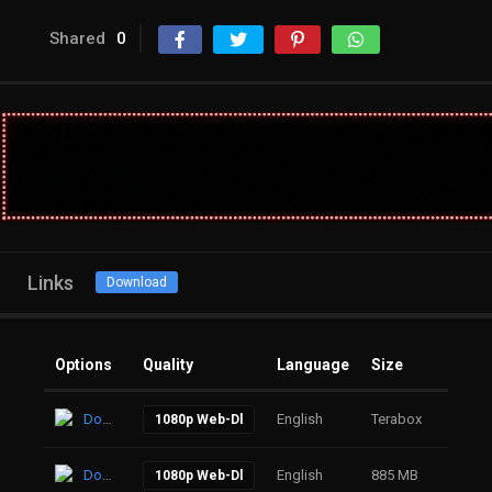
Shared
0
Links
Download
Options
Quality
Language
Size
Click
Download
English
Terabox
19
1080p Web-Dl
Download
English
885 MB
48
1080p Web-Dl