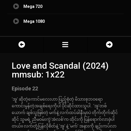
Mega 720
Mega 1080
Love and Scandal (2024)
mmsub: 1x22
Episode 22
‘အူ’ ဆိုတဲ့ကောင်မလေးဟာ ပြည့်စုံတဲ့ မိသားစုဘဝရော
ကောင်းမွန်တဲ့အချစ်ရေးကိုပါ ပိုင်ဆိုင်ထားသူပါ.. ‘အူ’တစ်
ယောက် ချစ်သူဖြစ်တဲ့ မက်နဲ့ လက်ထပ်ခါနီးမှာပဲ တိုက်တိုက်ဆိုင်
ဆိုင် သူမရဲ့ ညီမဝမ်းကွဲ’အဲလစ်’က ထိုင်းကို ပြန်ရောက်လာခဲ့ပါ
တယ်။ လက်တုံ့ပြန်လိုစိတ်နဲ့ ‘အူ’ နဲ့ ‘မက်’ အနားကို ချဉ်းကပ်လာ