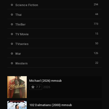
294
Science Fiction
44
Thai
773
Thriller
15
TV Movie
50
TVseries
126
War
22
Western
Michael (2026) mmsub
7.7
2026
102 Dalmatians (2000) mmsub