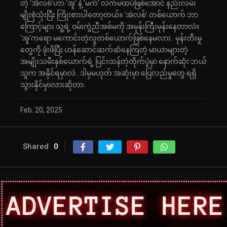
တဲ့ ‘အဲလစ်’ဟာ ‘အူ’ နဲ့ ‘မက်’ လက်မထပ်ဖြစ်အောင် နည်းလမ်း
မျိုးစုံသုံးပြီး ကြိုးစားပါတော့တယ်။ ‘အဲလစ်’ တစ်ယောက် ဘာ
ကြောင့်များ သူ့ရဲ့ ဝမ်းကွဲညီအစ်မကို အမုန်းကြီးမုန်းနေတာလဲ။
‘အူ’ကရော မကောင်းတဲ့လူတစ်ယောက်ဖြစ်နေမလား.. မုန်းတီးမှု
တွေကို ဖုံးဖိပြီး ဟန်ဆောင်ဆက်ဆံနေကြတဲ့ မာယာများတဲ့
အမျိုးသမီးနှစ်ယောက်ရဲ့ ပြင်းထန်တဲ့တိုက်ပွဲမှာ နောက်ဆုံး ဘယ်
သူက အနိုင်ရမှာလဲ.. ဒါမှမဟုတ် အဆုံးမှာ ပြေလည်မှုတွေ ရရှိ
သွားနိုင်မှာလားဆိုတာ..
Feb. 20, 2025
Shared
0