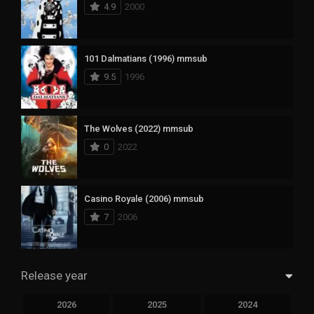
4.9
2000
101 Dalmatians (1996) mmsub
9.5
1996
The Wolves (2022) mmsub
0
2022
Casino Royale (2006) mmsub
7
2006
Release year
2026
2025
2024