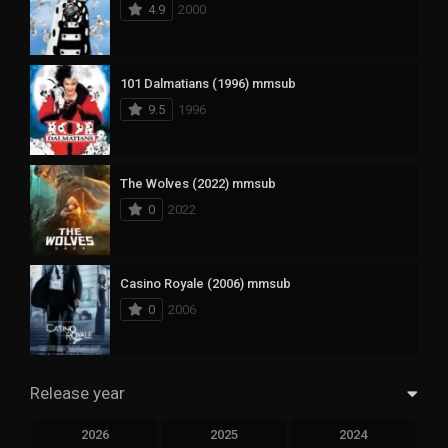
4.9
2000
101 Dalmatians (1996) mmsub
9.5
1996
The Wolves (2022) mmsub
0
2022
Casino Royale (2006) mmsub
0
2006
Release year
2026
2025
2024