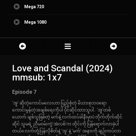
Mega 720
Mega 1080
Love and Scandal (2024)
mmsub: 1x7
Episode 7
‘အူ’ ဆိုတဲ့ကောင်မလေးဟာ ပြည့်စုံတဲ့ မိသားစုဘဝရော
ကောင်းမွန်တဲ့အချစ်ရေးကိုပါ ပိုင်ဆိုင်ထားသူပါ.. ‘အူ’တစ်
ယောက် ချစ်သူဖြစ်တဲ့ မက်နဲ့ လက်ထပ်ခါနီးမှာပဲ တိုက်တိုက်ဆိုင်
ဆိုင် သူမရဲ့ ညီမဝမ်းကွဲ’အဲလစ်’က ထိုင်းကို ပြန်ရောက်လာခဲ့ပါ
တယ်။ လက်တုံ့ပြန်လိုစိတ်နဲ့ ‘အူ’ နဲ့ ‘မက်’ အနားကို ချဉ်းကပ်လာ