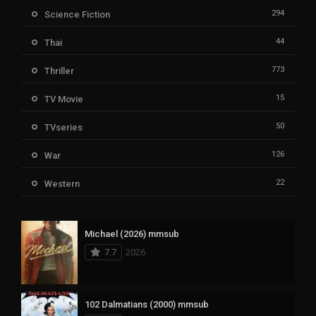
294
Science Fiction
44
Thai
773
Thriller
15
TV Movie
50
TVseries
126
War
22
Western
Michael (2026) mmsub
7.7
2026
102 Dalmatians (2000) mmsub