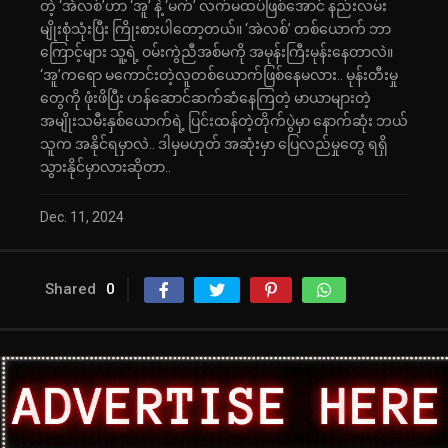
တဲ့ ‘အဲလစ်’ဟာ ‘အူ’ နဲ့ ‘မက်’ လက်မထပ်ဖြစ်အောင် နည်းလမ်း
မျိုးစုံသုံးပြီး ကြိုးစားပါတော့တယ်။ ‘အဲလစ်’ တစ်ယောက် ဘာ
ကြောင့်များ သူ့ရဲ့ ဝမ်းကွဲညီအစ်မကို အမုန်းကြီးမုန်းနေတာလဲ။
‘အူ’ကရော မကောင်းတဲ့လူတစ်ယောက်ဖြစ်နေမလား.. မုန်းတီးမှု
တွေကို ဖုံးဖိပြီး ဟန်ဆောင်ဆက်ဆံနေကြတဲ့ မာယာများတဲ့
အမျိုးသမီးနှစ်ယောက်ရဲ့ ပြင်းထန်တဲ့တိုက်ပွဲမှာ နောက်ဆုံး ဘယ်
သူက အနိုင်ရမှာလဲ.. ဒါမှမဟုတ် အဆုံးမှာ ပြေလည်မှုတွေ ရရှိ
သွားနိုင်မှာလားဆိုတာ..
Dec. 11, 2024
Shared
0