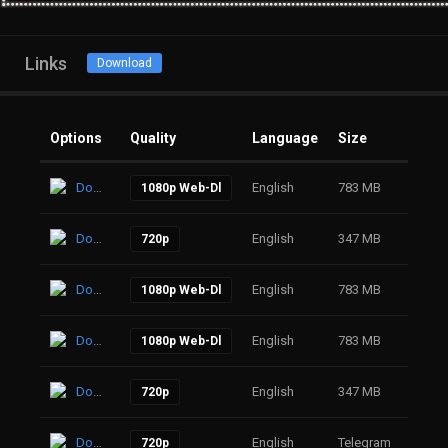
Links
Download
Options
Quality
Language
Size
Click
Download
English
783 MB
24
1080p Web-Dl
Download
English
347 MB
47
720p
Download
English
783 MB
44
1080p Web-Dl
Download
English
783 MB
46
1080p Web-Dl
Download
English
347 MB
70
720p
Download
English
Telegram
56
720p