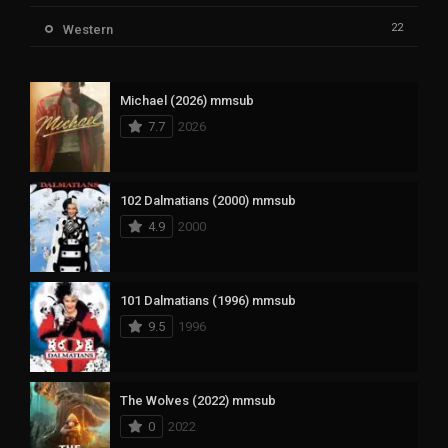
22
Western
Michael (2026) mmsub
7.7
2026
102 Dalmatians (2000) mmsub
4.9
2000
101 Dalmatians (1996) mmsub
9.5
1996
The Wolves (2022) mmsub
0
2022