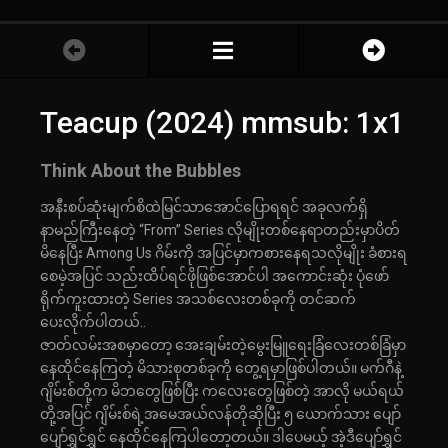
Teacup (2024) mmsub: 1x1
Think About the Bubbles
အနီးစပ်ဆုံးမျက်စိထဲမြင်သာအောင်ပြောရရင် အခုလက်ရှိ
နာမည်ကြီးနေတဲ့ “From” Series လိုမျိုးတစ်နေရာတည်းမှာပိတ်
မိနေပြီး Among Us ဂိမ်းကို အပြင်မှာကစားနေရသလိုမျိုး ခံစားရ
စေမဲ့အပြင် သည်းထိပ်ရင်ဖိုဖြစ်အောင်ပါ အကောင်းဆုံး ပုံဖော်
ရိုက်ကူးထားတဲ့ Series အသစ်လေးတစ်ခုကို တင်ဆက်
ပေးလိုက်ပါတယ်..
ဇာတ်လမ်းအစမှာတော့ အေးချမ်းတဲ့မွေးမြူရေးခြံလေးတစ်ခြံမှာ
နေထိုင်နေကြတဲ့ မိသားစုတစ်ခုကို တွေ့ရမှာဖြစ်ပါတယ်။ မက်ဂီနဲ့
ဂျိမ်းစ်တို့က မိဘတွေဖြစ်ပြီး ကလေးတွေဖြစ်တဲ့ အာလို မယ်ရယ်
တို့အပြင် ဂျိမ်းစ်ရဲ့အမေအယ်လန်တိုဆိုပြီး ၅ ယောက်သား ပျော်
ပျော်ရွှင်ရွှင် နေထိုင်နေကြပါတော့တယ်။ ဒါပေမယ့် အဲ့ဒီပျော်ရွှင်