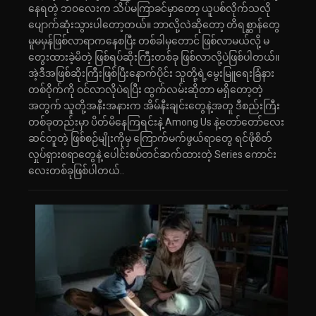
နေရတဲ့ ဘ၀လေးက သိပ်မကြာခင်မှာတော့ ယူပစ်လိုက်သလို
ပျောက်ဆုံးသွားပါတော့တယ်။ ဘာလို့လဲဆိုတော့ တိရစ္ဆာန်တွေ
မူမမှန်ဖြစ်လာရာကနေစပြီး တစ်ခါမှတောင် ဖြစ်လာမယ်လို့ မ
တွေးထားခဲ့မိတဲ့ ဖြစ်ရပ်ဆိုးကြီးတစ်ခု ဖြစ်လာလို့ပဲဖြစ်ပါတယ်။
အဲ့ဒီအဖြစ်ဆိုးကြီးဖြစ်ပြီးနောက်ပိုင်း သူတို့ရဲ့မွေးမြူရေးခြံနား
တစ်၀ိုက်ကို ဝင်လာလိုပဲရပြီး ထွက်လမ်းဆိုတာ မရှိတော့တဲ့
အတွက် သူတို့အနီးအနားက အိမ်နီးချင်းတွေနဲ့အတူ ဒီစည်းကြီး
တစ်ခုတည်းမှာ ပိတ်မိနေကြရင်းနဲ့ Among Us နဲ့တော်တော်လေး
ဆင်တူတဲ့ ဖြစ်စဉ်မျိုးကိုမှ ကြောက်မက်ဖွယ်ရာတွေ ရင်ဖိုစိတ်
လှုပ်ရှားစရာတွေနဲ့ ပေါင်းစပ်တင်ဆက်ထားတဲ့ Series ကောင်း
လေးတစ်ခုဖြစ်ပါတယ်..