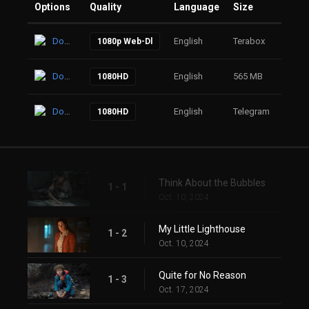
Options
Quality
Language
Size
Click
Download
English
Terabox
39
1080p Web-Dl
Download
English
565 MB
111
1080HD
Download
English
Telegram
97
1080HD
Think About the Bubbles
1 - 1
Oct. 10, 2024
My Little Lighthouse
1 - 2
Oct. 10, 2024
Quite for No Reason
1 - 3
Oct. 17, 2024