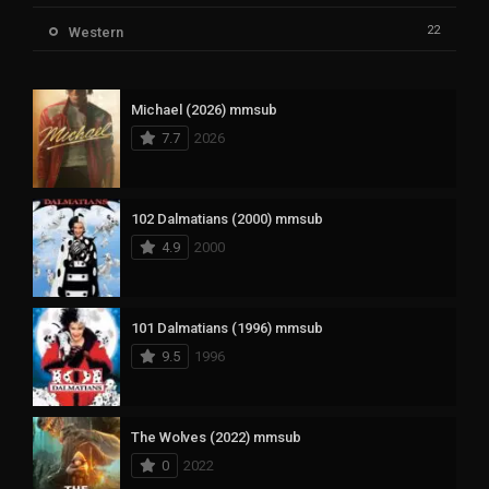
22
Western
Michael (2026) mmsub
7.7
2026
102 Dalmatians (2000) mmsub
4.9
2000
101 Dalmatians (1996) mmsub
9.5
1996
The Wolves (2022) mmsub
0
2022