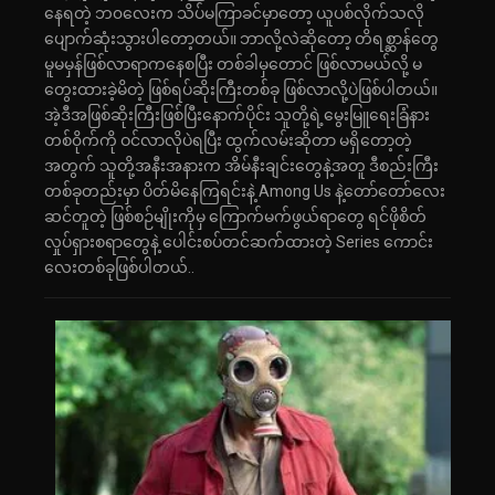
နေရတဲ့ ဘ၀လေးက သိပ်မကြာခင်မှာတော့ ယူပစ်လိုက်သလို
ပျောက်ဆုံးသွားပါတော့တယ်။ ဘာလို့လဲဆိုတော့ တိရစ္ဆာန်တွေ
မူမမှန်ဖြစ်လာရာကနေစပြီး တစ်ခါမှတောင် ဖြစ်လာမယ်လို့ မ
တွေးထားခဲ့မိတဲ့ ဖြစ်ရပ်ဆိုးကြီးတစ်ခု ဖြစ်လာလို့ပဲဖြစ်ပါတယ်။
အဲ့ဒီအဖြစ်ဆိုးကြီးဖြစ်ပြီးနောက်ပိုင်း သူတို့ရဲ့မွေးမြူရေးခြံနား
တစ်၀ိုက်ကို ဝင်လာလိုပဲရပြီး ထွက်လမ်းဆိုတာ မရှိတော့တဲ့
အတွက် သူတို့အနီးအနားက အိမ်နီးချင်းတွေနဲ့အတူ ဒီစည်းကြီး
တစ်ခုတည်းမှာ ပိတ်မိနေကြရင်းနဲ့ Among Us နဲ့တော်တော်လေး
ဆင်တူတဲ့ ဖြစ်စဉ်မျိုးကိုမှ ကြောက်မက်ဖွယ်ရာတွေ ရင်ဖိုစိတ်
လှုပ်ရှားစရာတွေနဲ့ ပေါင်းစပ်တင်ဆက်ထားတဲ့ Series ကောင်း
လေးတစ်ခုဖြစ်ပါတယ်..