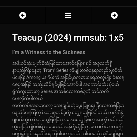
Teacup (2024) mmsub: 1x5
I'm a Witness to the Sickness
အနီးစပ်ဆုံးမျက်စိထဲမြင်သာအောင်ပြောရရင် အခုလက်ရှိ
နာမည်ကြီးနေတဲ့ “From” Series လိုမျိုးတစ်နေရာတည်းမှာပိတ်
မိနေပြီး Among Us ဂိမ်းကို အပြင်မှာကစားနေရသလိုမျိုး ခံစားရ
စေမဲ့အပြင် သည်းထိပ်ရင်ဖိုဖြစ်အောင်ပါ အကောင်းဆုံး ပုံဖော်
ရိုက်ကူးထားတဲ့ Series အသစ်လေးတစ်ခုကို တင်ဆက်
ပေးလိုက်ပါတယ်..
ဇာတ်လမ်းအစမှာတော့ အေးချမ်းတဲ့မွေးမြူရေးခြံလေးတစ်ခြံမှာ
နေထိုင်နေကြတဲ့ မိသားစုတစ်ခုကို တွေ့ရမှာဖြစ်ပါတယ်။ မက်ဂီနဲ့
ဂျိမ်းစ်တို့က မိဘတွေဖြစ်ပြီး ကလေးတွေဖြစ်တဲ့ အာလို မယ်ရယ်
တို့အပြင် ဂျိမ်းစ်ရဲ့အမေအယ်လန်တိုဆိုပြီး ၅ ယောက်သား ပျော်
ပျော်ရွှင်ရွှင် နေထိုင်နေကြပါတော့တယ်။ ဒါပေမယ့် အဲ့ဒီပျော်ရွှင်