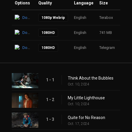
Options
Quality
Language
Size
Click
Download
English
Terabox
26
1080p Webrip
Download
English
741 MB
73
1080HD
Download
English
Telegram
64
1080HD
Think About the Bubbles
1 - 1
Oct. 10, 2024
My Little Lighthouse
1 - 2
Oct. 10, 2024
Quite for No Reason
1 - 3
Oct. 17, 2024