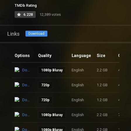
TMDb Rating
6.228
12,389 votes
Links
Download
Options
Quality
Language
Size
Clicks
Download
English
2.2 GB
49
1080p Bluray
Download
English
1.2 GB
42
720p
Download
English
1.2 GB
47
720p
Download
English
2.2 GB
77
1080p Bluray
Download
English
2.2 GB
102
1080p Bluray