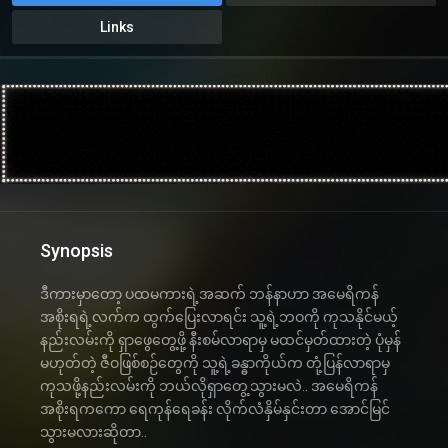
Links
Synopsis
ဒီကားမှာတော့ ပထမကားရဲ့အဆက် ဘန်နာဟာ အမေရိကန်
အစိုးရရဲ့လက်က ထွက်ပြေးလာရင်း သူ့ရဲ့ဘဝကို ကုသနိုင်မယ့်
နည်းလမ်းကို ရှာဖွေတွေ့ဖို့ နီးစမ်လာရာမှ မထင်မှတ်ထားတဲ့ ပုံမှန်
မဟုတ်တဲ့ ဇီဝဖြစ်စဉ်တွေကို သူ့ရဲ့ခန္ဓာကိုယ်က တုံ့ပြန်လာရာမှ
ကုသဖို့နည်းလမ်းကို ဘယ်လိုရှာတွေ့သွားမလဲ.. အမေရိကန်
အစိုးရကကော ရေကုန်ရေခန်း လိုက်လံနှိမ်နှင်းတာ အောင်မြင်
သွားမလားဆိုတာ..