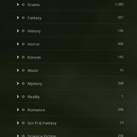
Drama
1,083
Fantasy
357
History
146
Horror
404
Korean
145
Music
16
Mystery
268
Reality
1
Romance
294
Sci-Fi & Fantasy
19
Science Fiction
294