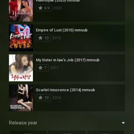
Halimuyak (2025) mmsub
6.9
2025
Empire of Lust (2015) mmsub
10
2015
My Sister in law’s Job (2017) mmsub
7
2017
Scarlet Innocence (2014) mmsub
10
2014
Release year