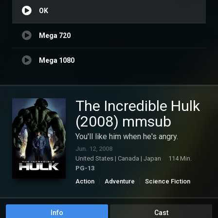
OK
Mega 720
Mega 1080
The Incredible Hulk
(2008) mmsub
You'll like him when he's angry.
Jun. 12, 2008
United States | Canada | Japan
114 Min.
PG-13
Action
Adventure
Science Fiction
Info
Cast